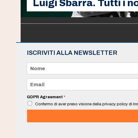
Luigi Sbarra. Tutti i 
ISCRIVITI ALLA NEWSLETTER
N
o
m
e
E
*
m
a
i
GDPR Agreement
*
l
Confermo di aver preso visione della privacy policy di Inn
*