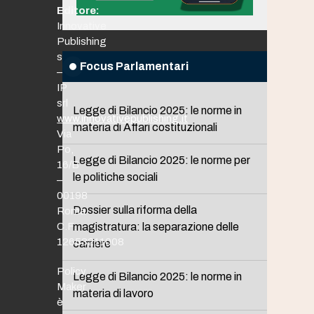
Editore:
Innovative
Publishing
srl
Focus Parlamentari
–
IP
srl
Legge di Bilancio 2025: le norme in
www.innovativepublishing.it
materia di Affari costituzionali
Via
Po,
Legge di Bilancio 2025: le norme per
16/B
le politiche sociali
–
00198
Dossier sulla riforma della
Roma
C.F.
magistratura: la separazione delle
12653211008
carriere
Policy
Legge di Bilancio 2025: le norme in
Maker
materia di lavoro
è