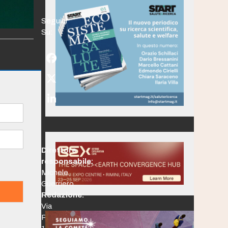
Seguici
Su:
Facebook
Twitter
(deprecated)
LinkedIn
Direttore
responsabile:
Michele
Guerriero
Redazione:
Via
Po,