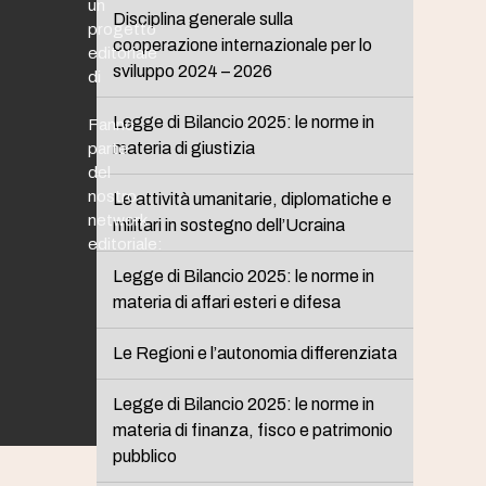
un
Disciplina generale sulla
progetto
cooperazione internazionale per lo
editoriale
sviluppo 2024 – 2026
di
Legge di Bilancio 2025: le norme in
Fanno
materia di giustizia
parte
del
nostro
Le attività umanitarie, diplomatiche e
network
militari in sostegno dell’Ucraina
editoriale:
Legge di Bilancio 2025: le norme in
materia di affari esteri e difesa
Le Regioni e l’autonomia differenziata
Legge di Bilancio 2025: le norme in
materia di finanza, fisco e patrimonio
pubblico