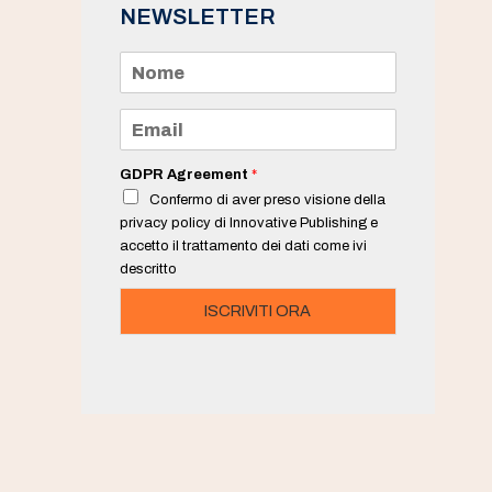
NEWSLETTER
N
o
m
e
E
*
m
a
i
GDPR Agreement
*
l
Confermo di aver preso visione della
*
privacy policy di Innovative Publishing e
accetto il trattamento dei dati come ivi
descritto
ISCRIVITI ORA