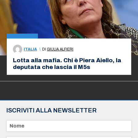
ITALIA
\
DI
GIULIA ALFIERI
Lotta alla mafia. Chi è Piera Aiello, la
deputata che lascia il M5s
ISCRIVITI ALLA NEWSLETTER
N
o
m
e