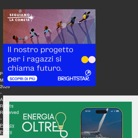
Policy
Maker
2026
-
All
Rights
Reserved
-
Privacy
Policy