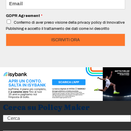
E
*
m
a
i
GDPR Agreement
*
l
Confermo di aver preso visione della privacy policy di Innovative
*
Publishing e accetto il trattamento dei dati come ivi descritto
ISCRIVITI ORA
Cerca su Policy Maker
Search