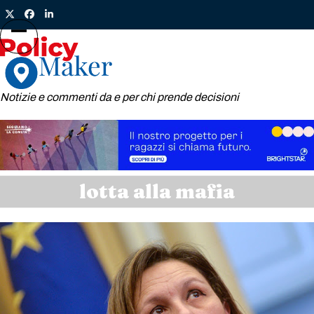
Skip
Twitter
Facebook
LinkedIn
to
content
Open
Close
mobile
mobile
menu
menu
Notizie e commenti da e per chi prende decisioni
lotta alla mafia