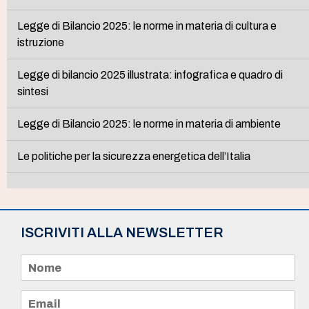
Legge di Bilancio 2025: le norme in materia di cultura e
istruzione
Legge di bilancio 2025 illustrata: infografica e quadro di
sintesi
Legge di Bilancio 2025: le norme in materia di ambiente
Le politiche per la sicurezza energetica dell’Italia
ISCRIVITI ALLA NEWSLETTER
N
o
m
e
E
*
m