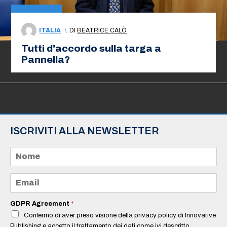
ITALIA
\
DI
BEATRICE CALÒ
Tutti d’accordo sulla targa a
Pannella?
ISCRIVITI ALLA NEWSLETTER
N
o
m
e
E
*
m
a
i
GDPR Agreement
*
l
Confermo di aver preso visione della privacy policy di Innovative
*
Publishing e accetto il trattamento dei dati come ivi descritto