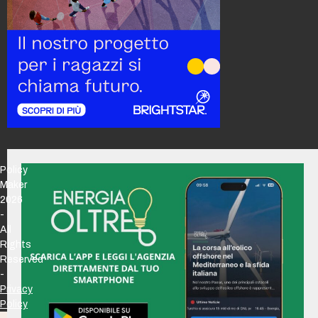
Policy
Maker
2026
-
All
Rights
Reserved
-
Privacy
Policy