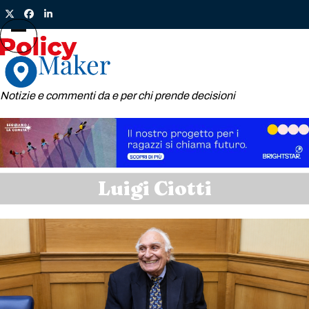
Skip
Twitter
Facebook
LinkedIn
to
content
Open
Close
mobile
mobile
menu
menu
Notizie e commenti da e per chi prende decisioni
Luigi Ciotti