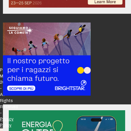
Policy
Maker
2026
-
All
Rights
Reserved
-
Privacy
Policy