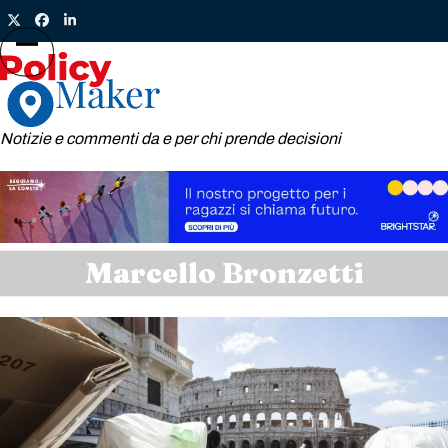
Skip
Twitter
Facebook
LinkedIn
to
content
Open
Close
mobile
mobile
menu
menu
Notizie e commenti da e per chi prende decisioni
Marcello Bronzetti