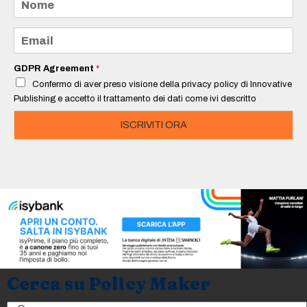
o
m
e
E
*
m
a
i
GDPR Agreement
*
l
Confermo di aver preso visione della privacy policy di Innovative
*
Publishing e accetto il trattamento dei dati come ivi descritto
ISCRIVITI ORA
Cerca su Policy Maker