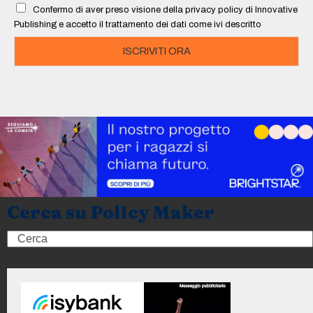
l
Confermo di aver preso visione della privacy policy di Innovative
*
Publishing e accetto il trattamento dei dati come ivi descritto
ISCRIVITI ORA
Cerca su Policy Maker
Search