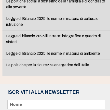
Le politiche sociali a sostegno della famiglia e di contrasto
alla povertà
Legge di Bilancio 2025: le norme in materia di cultura e
istruzione
Legge di bilancio 2025 illustrata: infografica e quadro di
sintesi
Legge di Bilancio 2025: le norme in materia di ambiente
Le politiche per la sicurezza energetica dell’Italia
ISCRIVITI ALLA NEWSLETTER
N
o
m