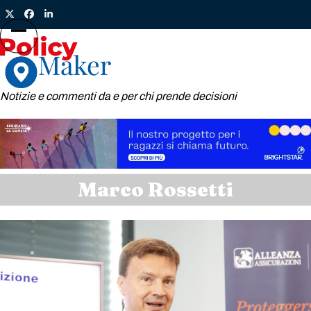
Skip
Twitter
Facebook
LinkedIn
to
content
Open
Close
mobile
mobile
menu
menu
Notizie e commenti da e per chi prende decisioni
Marco Rossetti