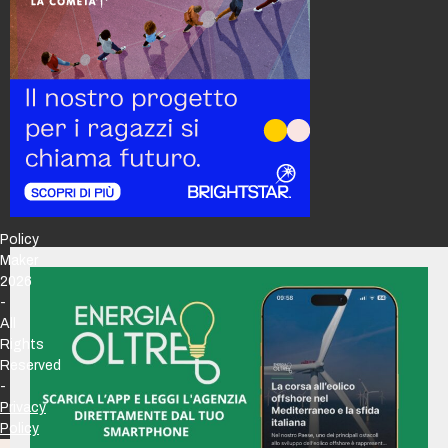
Policy
Maker
2026
-
All
Rights
Reserved
-
Privacy
Policy