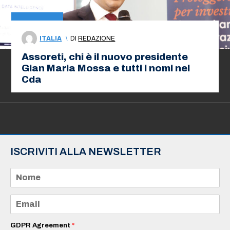
ITALIA
\
DI
REDAZIONE
Assoreti, chi è il nuovo presidente
Gian Maria Mossa e tutti i nomi nel
Cda
ISCRIVITI ALLA NEWSLETTER
N
o
m
e
E
*
m
a
i
GDPR Agreement
*