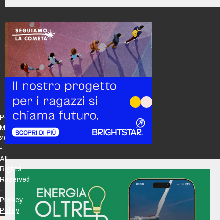
Policy
Maker
2026
-
All
Rights
Reserved
-
Privacy
Policy