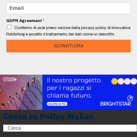
e
E
*
m
a
i
GDPR Agreement
*
l
Confermo di aver preso visione della privacy policy di Innovative
*
Publishing e accetto il trattamento dei dati come ivi descritto
ISCRIVITI ORA
Cerca su Policy Maker
Search