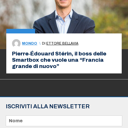
MONDO
\
DI
ETTORE BELLAVIA
Pierre‑Édouard Stérin, il boss delle
Smartbox che vuole una “Francia
grande di nuovo”
ISCRIVITI ALLA NEWSLETTER
N
o
m