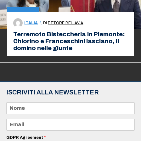
ITALIA
\
DI
ETTORE BELLAVIA
Terremoto Bisteccheria in Piemonte:
Chiorino e Franceschini lasciano, il
domino nelle giunte
ISCRIVITI ALLA NEWSLETTER
N
o
m
e
E
*
m
a
i
GDPR Agreement
*
l