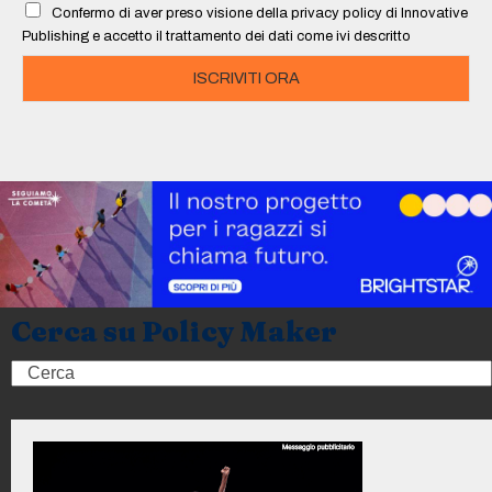
Confermo di aver preso visione della privacy policy di Innovative
*
Publishing e accetto il trattamento dei dati come ivi descritto
ISCRIVITI ORA
Cerca su Policy Maker
Search