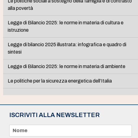
Le politiche sociali a sostegno della famiglia e di contrasto
alla povertà
Legge di Bilancio 2025: le norme in materia di cultura e
istruzione
Legge di bilancio 2025 illustrata: infografica e quadro di
sintesi
Legge di Bilancio 2025: le norme in materia di ambiente
Le politiche per la sicurezza energetica dell’Italia
ISCRIVITI ALLA NEWSLETTER
N
o
m