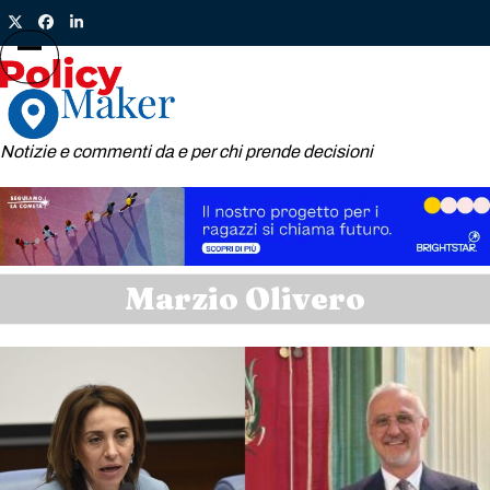
Skip
Twitter
Facebook
LinkedIn
to
content
Open
Close
mobile
mobile
menu
menu
Notizie e commenti da e per chi prende decisioni
Marzio Olivero