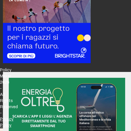
Policy
Maker
2026
-
All
Rights
Reserved
-
Privacy
Policy