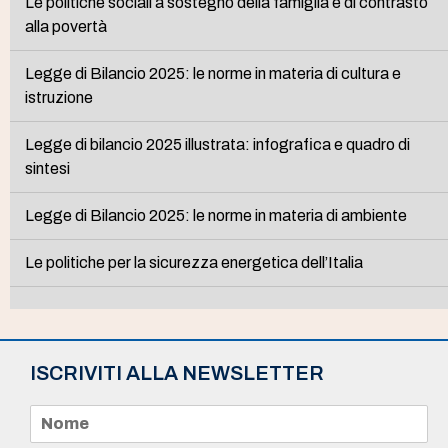
Le politiche sociali a sostegno della famiglia e di contrasto
alla povertà
Legge di Bilancio 2025: le norme in materia di cultura e
istruzione
Legge di bilancio 2025 illustrata: infografica e quadro di
sintesi
Legge di Bilancio 2025: le norme in materia di ambiente
Le politiche per la sicurezza energetica dell’Italia
ISCRIVITI ALLA NEWSLETTER
N
o
m