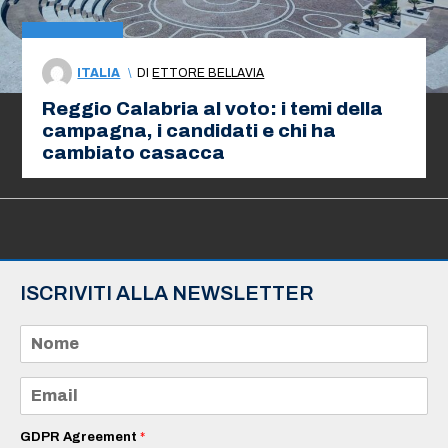
ITALIA
\
DI
ETTORE BELLAVIA
Reggio Calabria al voto: i temi della
campagna, i candidati e chi ha
cambiato casacca
ISCRIVITI ALLA NEWSLETTER
N
o
m
e
E
*
m
a
i
GDPR Agreement
*
l