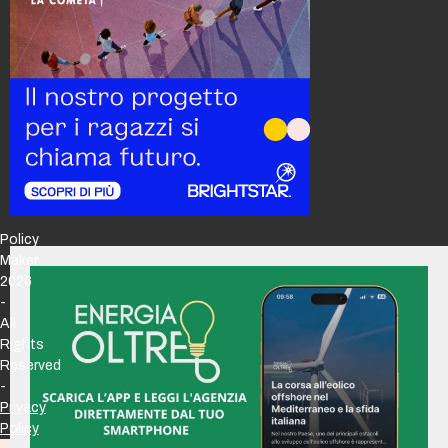
Policy
Maker
2026
-
All
Rights
Reserved
-
Privacy
Policy