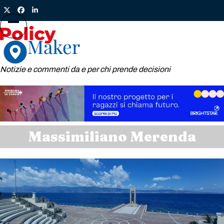
Skip
Twitter
Facebook
LinkedIn
to
content
Open
Close
mobile
mobile
menu
menu
Notizie e commenti da e per chi prende decisioni
Massimiliano Merenda