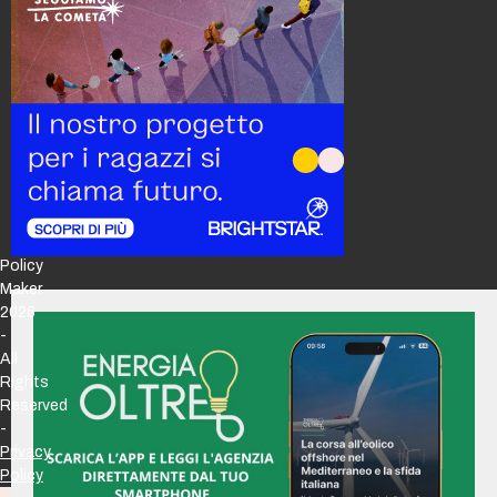
Policy
Maker
2026
-
All
Rights
Reserved
-
Privacy
Policy