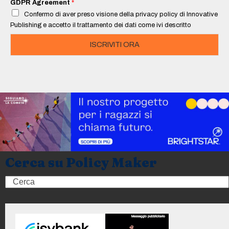
GDPR Agreement
*
l
Confermo di aver preso visione della privacy policy di Innovative
*
Publishing e accetto il trattamento dei dati come ivi descritto
ISCRIVITI ORA
Cerca su Policy Maker
Search