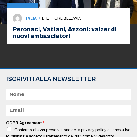
ITALIA
\
DI
ETTORE BELLAVIA
Peronaci, Vattani, Azzoni: valzer di
nuovi ambasciatori
ISCRIVITI ALLA NEWSLETTER
N
o
m
e
E
*
m
a
i
GDPR Agreement
*
l
Confermo di aver preso visione della privacy policy di Innovative
*
Publishing e accetto il trattamento dei dati come ivi descritto