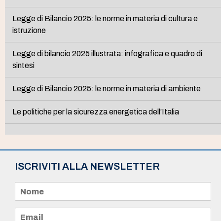
Legge di Bilancio 2025: le norme in materia di cultura e
istruzione
Legge di bilancio 2025 illustrata: infografica e quadro di
sintesi
Legge di Bilancio 2025: le norme in materia di ambiente
Le politiche per la sicurezza energetica dell’Italia
ISCRIVITI ALLA NEWSLETTER
N
o
m
e
E
*
m