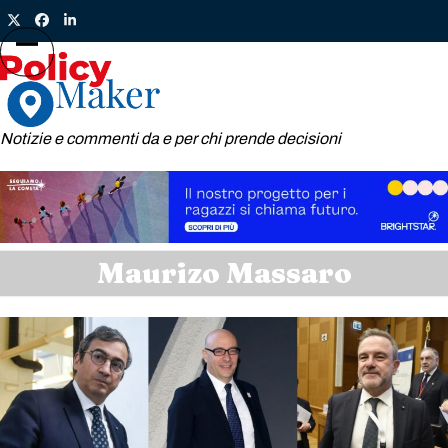
Skip
Twitter
Facebook
LinkedIn
to
content
Open
Close
mobile
mobile
menu
menu
Notizie e commenti da e per chi prende decisioni
Maurizo Massaro