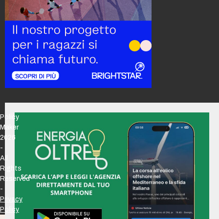
Policy
Maker
2026
-
All
Rights
Reserved
-
Privacy
Policy