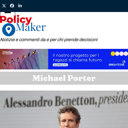
Skip
Twitter
Facebook
LinkedIn
to
content
Open
Close
mobile
mobile
menu
menu
Notizie e commenti da e per chi prende decisioni
Michael Porter