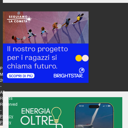
Policy
Maker
2026
-
All
Rights
Reserved
-
Privacy
Policy