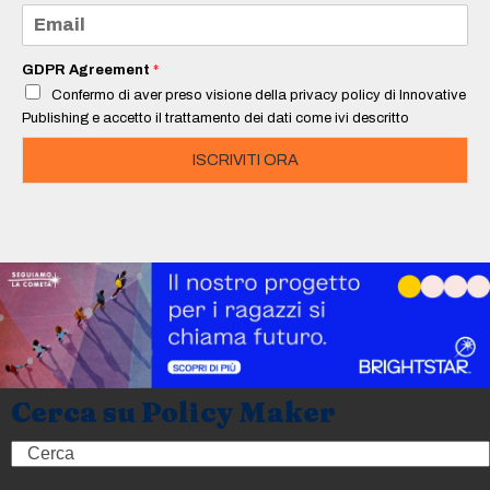
e
E
*
m
a
i
GDPR Agreement
*
l
Confermo di aver preso visione della privacy policy di Innovative
*
Publishing e accetto il trattamento dei dati come ivi descritto
ISCRIVITI ORA
Cerca su Policy Maker
Search