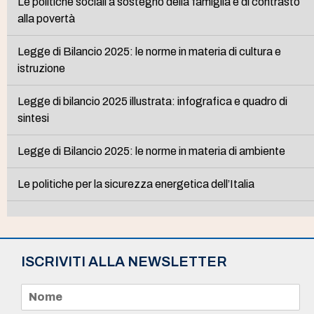
Le politiche sociali a sostegno della famiglia e di contrasto
alla povertà
Legge di Bilancio 2025: le norme in materia di cultura e
istruzione
Legge di bilancio 2025 illustrata: infografica e quadro di
sintesi
Legge di Bilancio 2025: le norme in materia di ambiente
Le politiche per la sicurezza energetica dell’Italia
ISCRIVITI ALLA NEWSLETTER
N
o
m