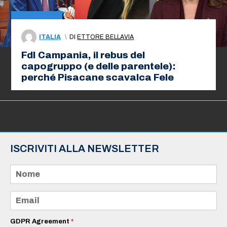
ITALIA
\
DI
ETTORE BELLAVIA
FdI Campania, il rebus del
capogruppo (e delle parentele):
perché Pisacane scavalca Fele
ISCRIVITI ALLA NEWSLETTER
N
o
m
e
E
*
m
a
i
GDPR Agreement
*
l