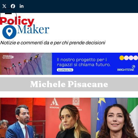
Skip
Twitter
Facebook
LinkedIn
to
content
Open
Close
mobile
mobile
menu
menu
Notizie e commenti da e per chi prende decisioni
Michele Pisacane