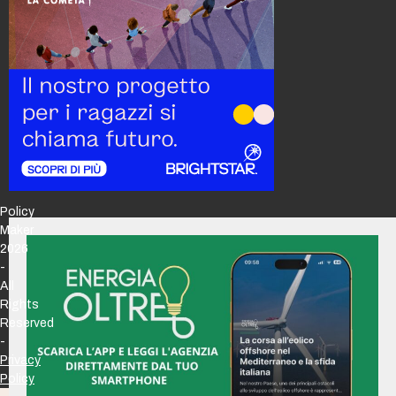
Policy
Maker
2026
-
All
Rights
Reserved
-
Privacy
Policy