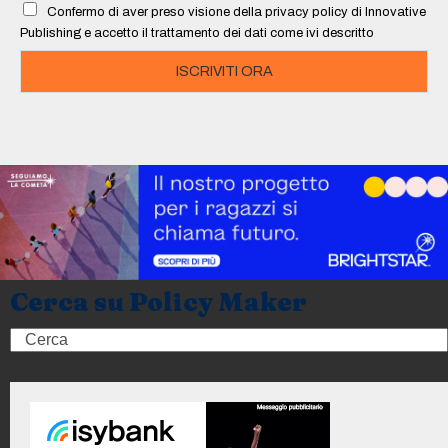
Confermo di aver preso visione della privacy policy di Innovative
*
Publishing e accetto il trattamento dei dati come ivi descritto
ISCRIVITI ORA
Cerca su Policy Maker
Search