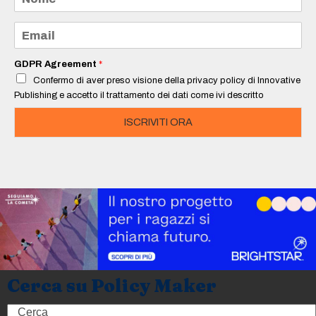
o
m
e
E
*
m
a
i
GDPR Agreement
*
l
Confermo di aver preso visione della privacy policy di Innovative
*
Publishing e accetto il trattamento dei dati come ivi descritto
ISCRIVITI ORA
Cerca su Policy Maker
Search