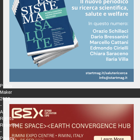
Policy
Maker
2026
-
All
Rights
Reserved
-
Privacy