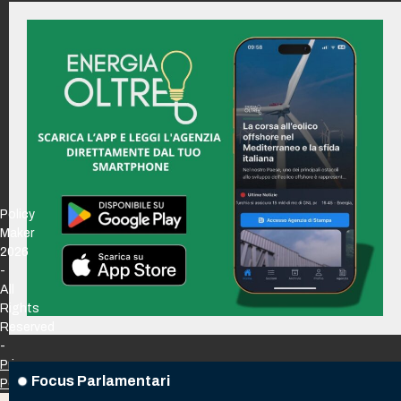
Policy
Maker
2026
-
All
Rights
Reserved
-
Privacy
Focus Parlamentari
Policy