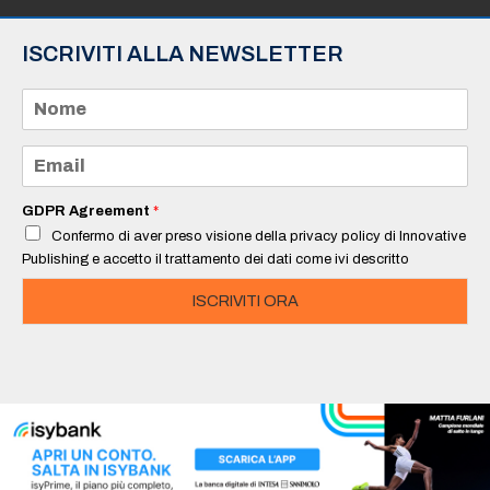
ISCRIVITI ALLA NEWSLETTER
N
o
m
e
E
*
m
a
i
GDPR Agreement
*
l
Confermo di aver preso visione della privacy policy di Innovative
*
Publishing e accetto il trattamento dei dati come ivi descritto
ISCRIVITI ORA