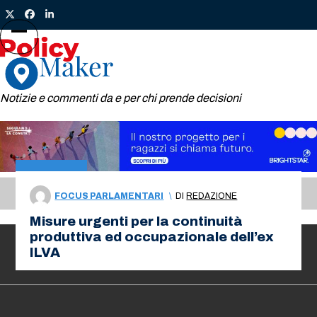
Skip
Twitter
Facebook
LinkedIn
to
content
Open
Close
mobile
mobile
menu
menu
Notizie e commenti da e per chi prende decisioni
misure urgenti
FOCUS PARLAMENTARI
\
DI
REDAZIONE
Misure urgenti per la continuità
produttiva ed occupazionale dell’ex
ILVA