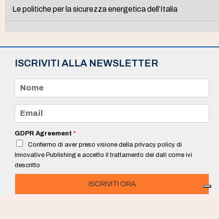
Le politiche per la sicurezza energetica dell’Italia
ISCRIVITI ALLA NEWSLETTER
N
o
m
e
E
*
m
a
i
GDPR Agreement
*
l
Confermo di aver preso visione della privacy policy di
*
Innovative Publishing e accetto il trattamento dei dati come ivi
descritto
ISCRIVITI ORA