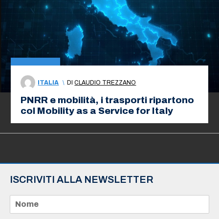
ITALIA
\
DI
CLAUDIO TREZZANO
PNRR e mobilità, i trasporti ripartono
col Mobility as a Service for Italy
ISCRIVITI ALLA NEWSLETTER
N
o
m