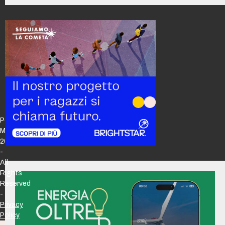
Policy
Maker
2026
-
All
Rights
Reserved
-
Privacy
Policy