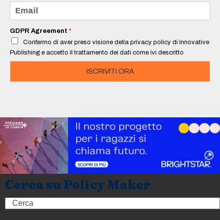
e
E
*
m
a
i
GDPR Agreement
*
l
Confermo di aver preso visione della privacy policy di Innovative
*
Publishing e accetto il trattamento dei dati come ivi descritto
ISCRIVITI ORA
Cerca su Policy Maker
Search