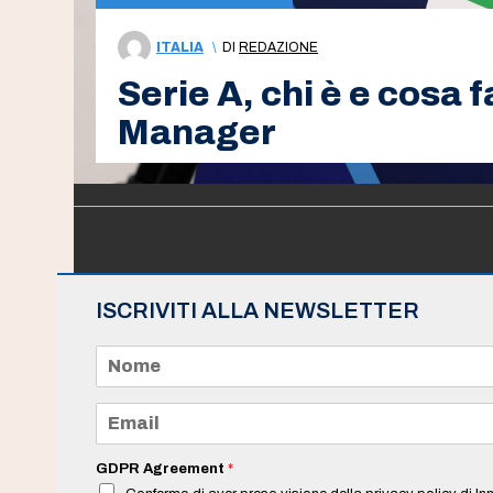
ITALIA
\
DI
REDAZIONE
Serie A, chi è e cosa f
Manager
ISCRIVITI ALLA NEWSLETTER
N
o
m
e
E
*
m
a
i
GDPR Agreement
*
l