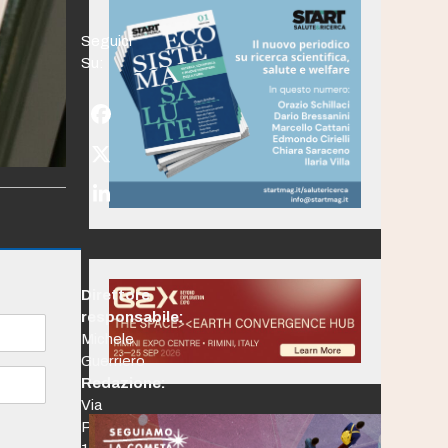
Seguici
Su:
Facebook
Twitter
(deprecated)
LinkedIn
Direttore
responsabile:
Michele
Guerriero
Redazione:
Via
Po,