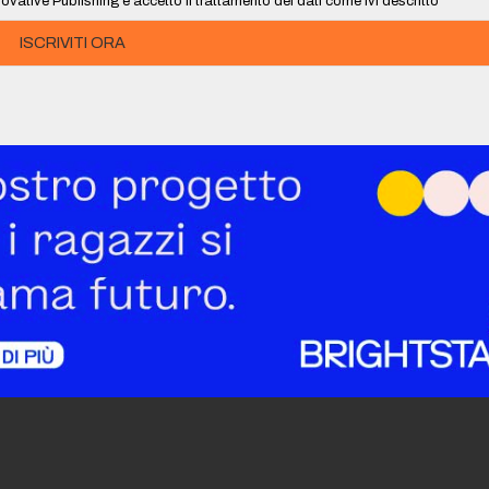
ovative Publishing e accetto il trattamento dei dati come ivi descritto
ISCRIVITI ORA