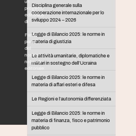
un
Disciplina generale sulla
progetto
cooperazione internazionale per lo
editoriale
sviluppo 2024 – 2026
di
Legge di Bilancio 2025: le norme in
Fanno
materia di giustizia
parte
del
nostro
Le attività umanitarie, diplomatiche e
network
militari in sostegno dell’Ucraina
editoriale:
Legge di Bilancio 2025: le norme in
materia di affari esteri e difesa
Le Regioni e l’autonomia differenziata
Legge di Bilancio 2025: le norme in
materia di finanza, fisco e patrimonio
pubblico