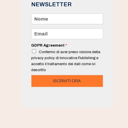
NEWSLETTER
N
o
m
e
E
*
m
a
i
GDPR Agreement
*
l
Confermo di aver preso visione della
*
privacy policy di Innovative Publishing e
accetto il trattamento dei dati come ivi
descritto
ISCRIVITI ORA