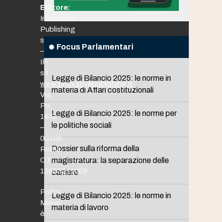
Editore:
Innovative
Publishing
srl
Focus Parlamentari
–
IP
srl
Legge di Bilancio 2025: le norme in
www.innovativepublishing.it
materia di Affari costituzionali
Via
Po,
Legge di Bilancio 2025: le norme per
16/B
le politiche sociali
–
00198
Dossier sulla riforma della
Roma
C.F.
magistratura: la separazione delle
12653211008
carriere
Policy
Legge di Bilancio 2025: le norme in
Maker
materia di lavoro
è