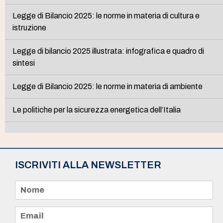
Legge di Bilancio 2025: le norme in materia di cultura e
istruzione
Legge di bilancio 2025 illustrata: infografica e quadro di
sintesi
Legge di Bilancio 2025: le norme in materia di ambiente
Le politiche per la sicurezza energetica dell’Italia
ISCRIVITI ALLA NEWSLETTER
N
o
m
e
E
*
m