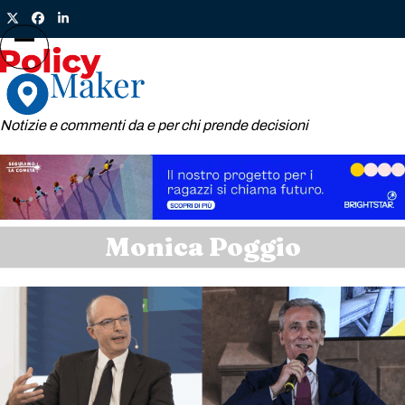
Skip
Twitter
Facebook
LinkedIn
to
content
Open
Close
mobile
mobile
menu
menu
Notizie e commenti da e per chi prende decisioni
Monica Poggio