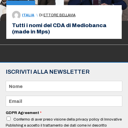
ITALIA
\
DI
ETTORE BELLAVIA
Tutti i nomi del CDA di Mediobanca
(made in Mps)
ISCRIVITI ALLA NEWSLETTER
N
o
m
e
E
*
m
a
i
GDPR Agreement
*
l
Confermo di aver preso visione della privacy policy di Innovative
*
Publishing e accetto il trattamento dei dati come ivi descritto