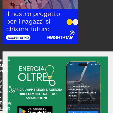
Policy
Maker
2026
-
All
Rights
Reserved
-
Privacy
Policy