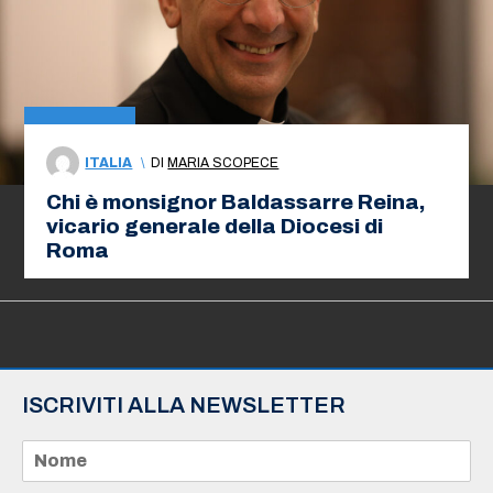
ITALIA
\
DI
MARIA SCOPECE
Chi è monsignor Baldassarre Reina,
vicario generale della Diocesi di
Roma
ISCRIVITI ALLA NEWSLETTER
N
o
m