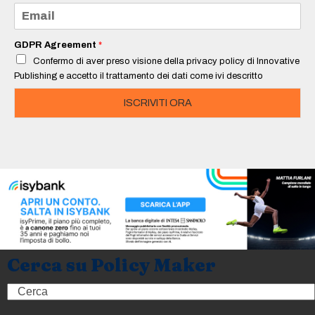
e
E
*
m
a
i
GDPR Agreement
*
l
Confermo di aver preso visione della privacy policy di Innovative
*
Publishing e accetto il trattamento dei dati come ivi descritto
ISCRIVITI ORA
Cerca su Policy Maker
Search