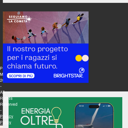
Policy
Maker
2026
-
All
Rights
Reserved
-
Privacy
Policy