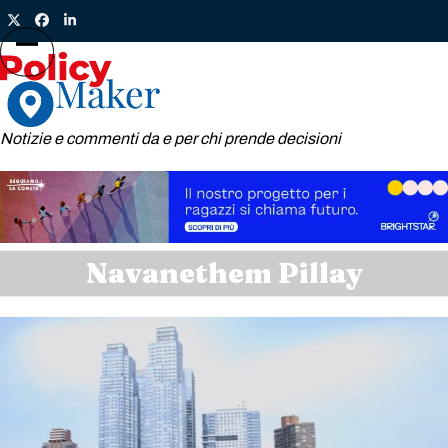
Skip
Twitter
Facebook
LinkedIn
to
content
Open
Close
mobile
mobile
menu
menu
Notizie e commenti da e per chi prende decisioni
Navanethem Pillay