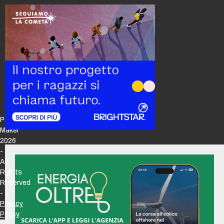
Policy
Maker
2026
-
All
Rights
Reserved
-
Privacy
Policy