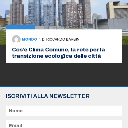
MONDO
\
DI
RICCARDO BARBIN
Cos’è Clima Comune, la rete per la
transizione ecologica delle città
ISCRIVITI ALLA NEWSLETTER
N
o
m
e
E
*
m