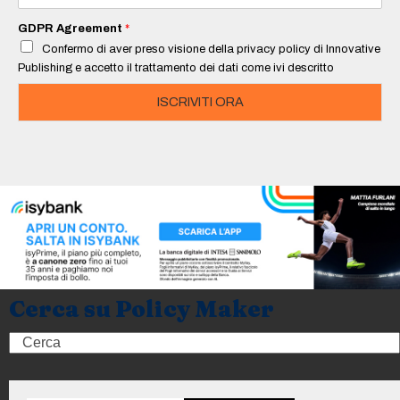
a
i
GDPR Agreement
*
l
Confermo di aver preso visione della privacy policy di Innovative
*
Publishing e accetto il trattamento dei dati come ivi descritto
ISCRIVITI ORA
Cerca su Policy Maker
Search