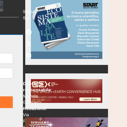
Seguici
Su:
Facebook
Twitter
(deprecated)
LinkedIn
Direttore
responsabile:
Michele
Guerriero
Redazione:
Via
Po,