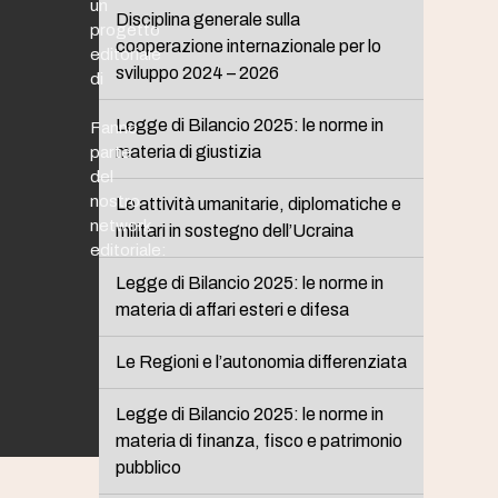
un
Disciplina generale sulla
progetto
cooperazione internazionale per lo
editoriale
sviluppo 2024 – 2026
di
Legge di Bilancio 2025: le norme in
Fanno
materia di giustizia
parte
del
nostro
Le attività umanitarie, diplomatiche e
network
militari in sostegno dell’Ucraina
editoriale:
Legge di Bilancio 2025: le norme in
materia di affari esteri e difesa
Le Regioni e l’autonomia differenziata
Legge di Bilancio 2025: le norme in
materia di finanza, fisco e patrimonio
pubblico