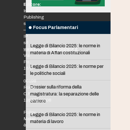
Editore:
Innovative
Publishing
srl
Focus Parlamentari
–
IP
srl
Legge di Bilancio 2025: le norme in
www.innovativepublishing.it
materia di Affari costituzionali
Via
Po,
Legge di Bilancio 2025: le norme per
16/B
le politiche sociali
–
00198
Dossier sulla riforma della
Roma
C.F.
magistratura: la separazione delle
12653211008
carriere
Policy
Legge di Bilancio 2025: le norme in
Maker
materia di lavoro
è