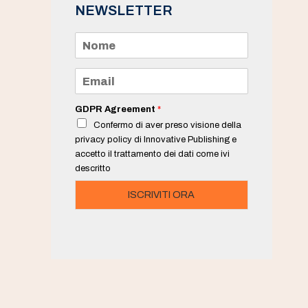
NEWSLETTER
N
o
m
e
E
*
m
a
i
GDPR Agreement
*
l
Confermo di aver preso visione della
*
privacy policy di Innovative Publishing e
accetto il trattamento dei dati come ivi
descritto
ISCRIVITI ORA