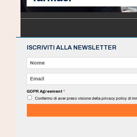
ISCRIVITI ALLA NEWSLETTER
N
o
m
e
E
*
m
a
i
GDPR Agreement
*
l
Confermo di aver preso visione della privacy policy di Inn
*