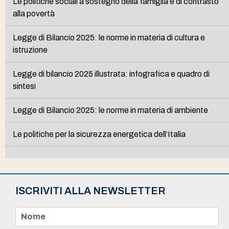
Le politiche sociali a sostegno della famiglia e di contrasto
alla povertà
Legge di Bilancio 2025: le norme in materia di cultura e
istruzione
Legge di bilancio 2025 illustrata: infografica e quadro di
sintesi
Legge di Bilancio 2025: le norme in materia di ambiente
Le politiche per la sicurezza energetica dell’Italia
ISCRIVITI ALLA NEWSLETTER
N
o
m