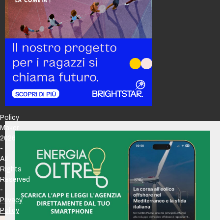
Policy
Maker
2026
-
All
Rights
Reserved
-
Privacy
Policy