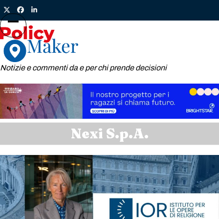
Skip
Twitter
Facebook
LinkedIn
to
content
Open
Close
mobile
mobile
menu
menu
Notizie e commenti da e per chi prende decisioni
Nexi S.p.A.