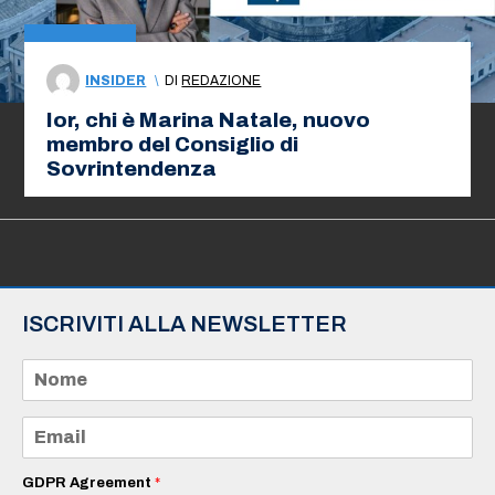
INSIDER
\
DI
REDAZIONE
Ior, chi è Marina Natale, nuovo
membro del Consiglio di
Sovrintendenza
ISCRIVITI ALLA NEWSLETTER
N
o
m
e
E
*
m
a
i
GDPR Agreement
*
l