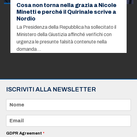
Cosa non torna nella grazia a Nicole
Minetti e perché il Quirinale scrive a
Nordio
La Presidenza della Repubblica ha sollecitato il
Ministero della Giustizia affinché verifichi con
urgenza le presunte falsità contenute nella
domanda…
ISCRIVITI ALLA NEWSLETTER
N
o
m
e
E
*
m
a
i
GDPR Agreement
*
l