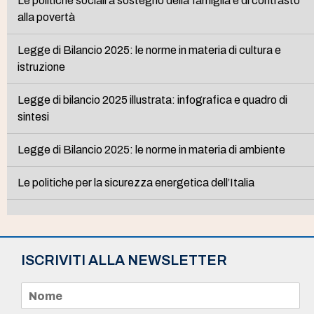
Le politiche sociali a sostegno della famiglia e di contrasto
alla povertà
Legge di Bilancio 2025: le norme in materia di cultura e
istruzione
Legge di bilancio 2025 illustrata: infografica e quadro di
sintesi
Legge di Bilancio 2025: le norme in materia di ambiente
Le politiche per la sicurezza energetica dell’Italia
ISCRIVITI ALLA NEWSLETTER
N
o
m