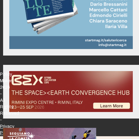
Policy
Maker
2026
-
All
Rights
Reserved
-
Privacy
Policy