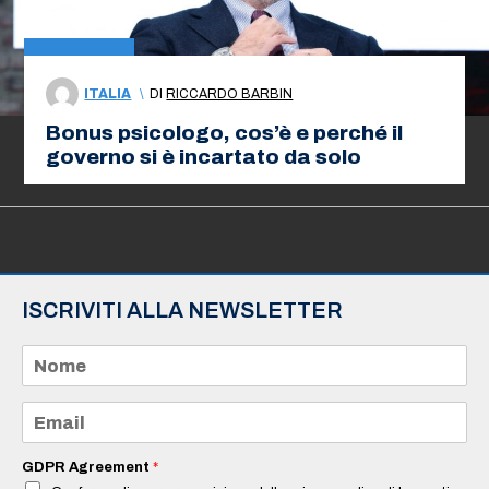
ITALIA
\
DI
RICCARDO BARBIN
Bonus psicologo, cos’è e perché il
governo si è incartato da solo
ISCRIVITI ALLA NEWSLETTER
N
o
m
e
E
*
m
a
i
GDPR Agreement
*
l