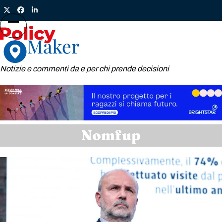
Skip
Twitter
Facebook
LinkedIn
to
content
Open
Close
mobile
mobile
menu
menu
Notizie e commenti da e per chi prende decisioni
Nomfup