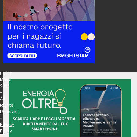
Policy
Maker
2026
-
All
Rights
Reserved
-
Privacy
Policy