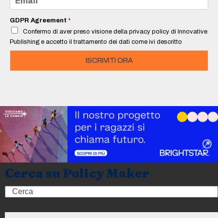
*
m
a
i
GDPR Agreement
*
l
Confermo di aver preso visione della privacy policy di Innovative
*
Publishing e accetto il trattamento dei dati come ivi descritto
ISCRIVITI ORA
Cerca su Policy Maker
Search