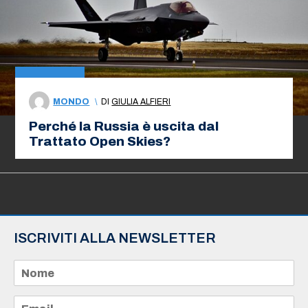
MONDO
\
DI
GIULIA ALFIERI
Perché la Russia è uscita dal
Trattato Open Skies?
ISCRIVITI ALLA NEWSLETTER
N
o
m
e
E