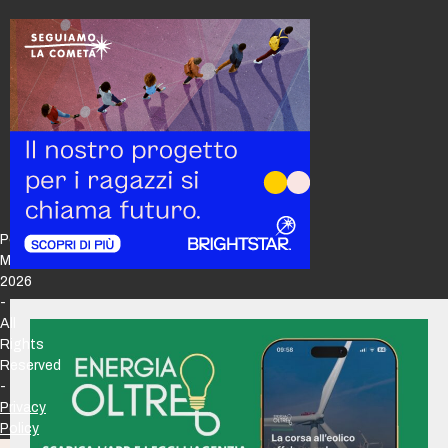
Policy
Maker
2026
-
All
Rights
Reserved
-
Privacy
Policy