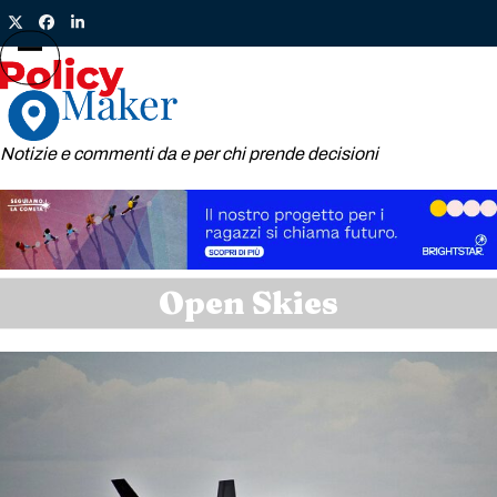
Skip
Twitter
Facebook
LinkedIn
to
content
Open
Close
mobile
mobile
menu
menu
Notizie e commenti da e per chi prende decisioni
Open Skies