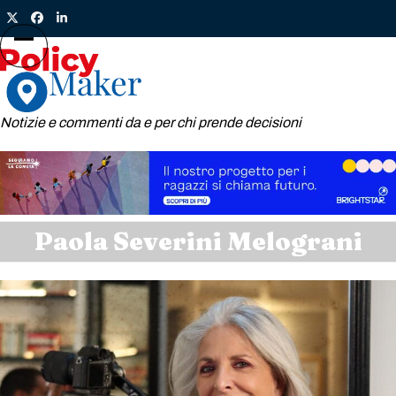
Skip
Twitter
Facebook
LinkedIn
to
content
Open
Close
mobile
mobile
menu
menu
Notizie e commenti da e per chi prende decisioni
Paola Severini Melograni