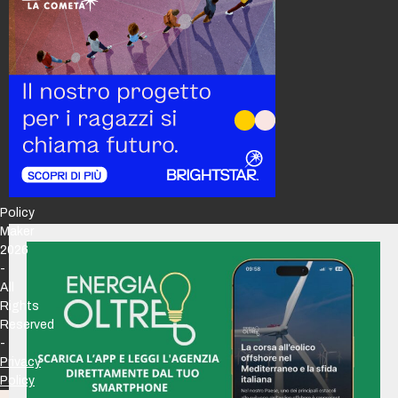
Policy
Maker
2026
-
All
Rights
Reserved
-
Privacy
Policy