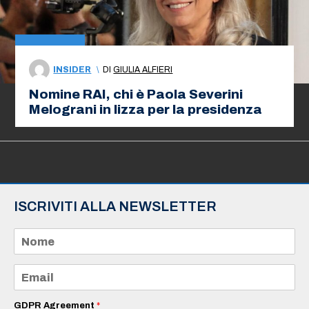
INSIDER
\
DI
GIULIA ALFIERI
Nomine RAI, chi è Paola Severini
Melograni in lizza per la presidenza
ISCRIVITI ALLA NEWSLETTER
N
o
m
e
E
*
m
a
i
GDPR Agreement
*