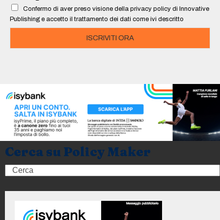
l
Confermo di aver preso visione della privacy policy di Innovative
*
Publishing e accetto il trattamento dei dati come ivi descritto
ISCRIVITI ORA
Cerca su Policy Maker
Search