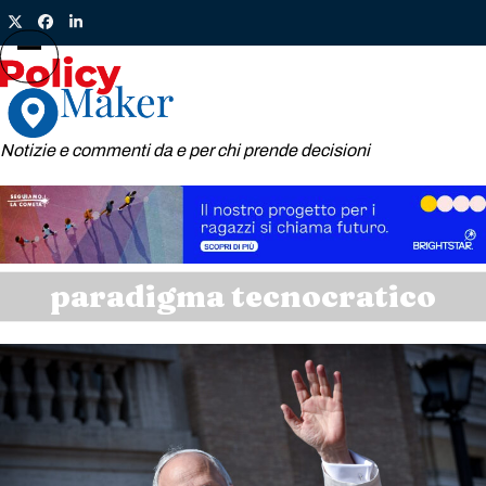
Skip
Twitter
Facebook
LinkedIn
to
content
Open
Close
mobile
mobile
menu
menu
Notizie e commenti da e per chi prende decisioni
paradigma tecnocratico