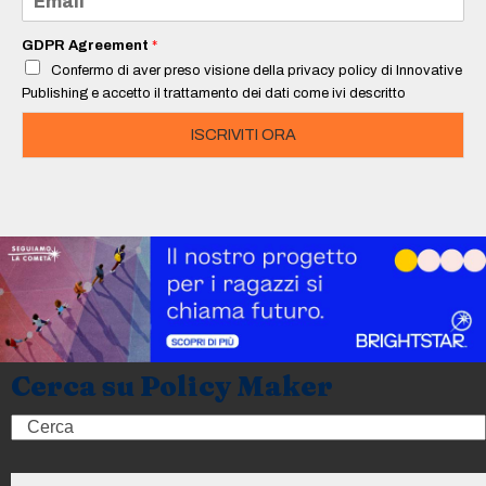
*
m
a
i
GDPR Agreement
*
l
Confermo di aver preso visione della privacy policy di Innovative
*
Publishing e accetto il trattamento dei dati come ivi descritto
ISCRIVITI ORA
Cerca su Policy Maker
Search