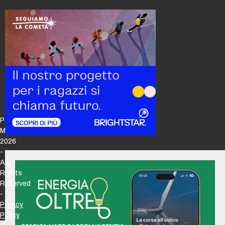
Policy
Maker
2026
-
All
Rights
Reserved
-
Privacy
Policy