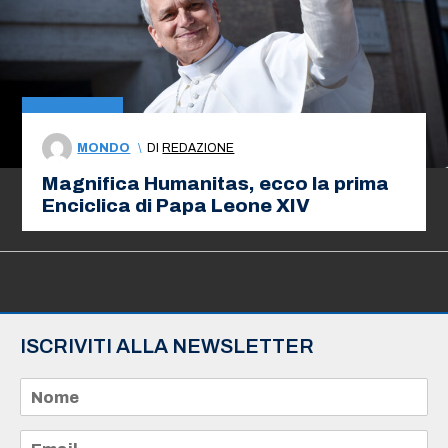
MONDO
\
DI
REDAZIONE
Magnifica Humanitas, ecco la prima
Enciclica di Papa Leone XIV
ISCRIVITI ALLA NEWSLETTER
N
o
m
e
E