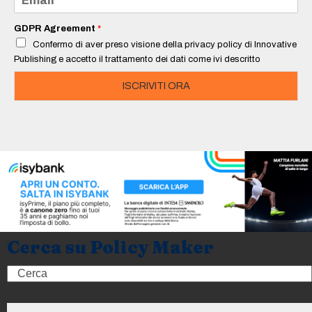
*
m
a
i
GDPR Agreement
*
l
Confermo di aver preso visione della privacy policy di Innovative
*
Publishing e accetto il trattamento dei dati come ivi descritto
ISCRIVITI ORA
Cerca su Policy Maker
Search