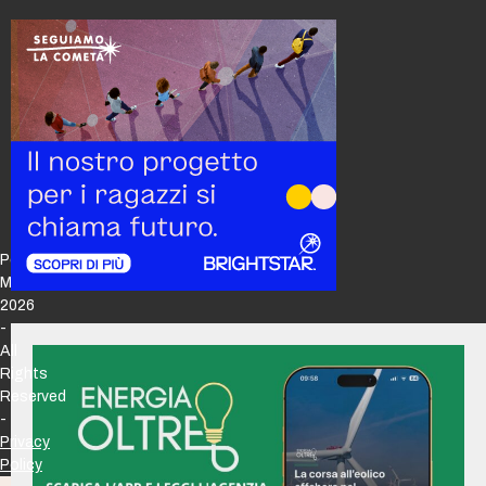
Policy
Maker
2026
-
All
Rights
Reserved
-
Privacy
Policy