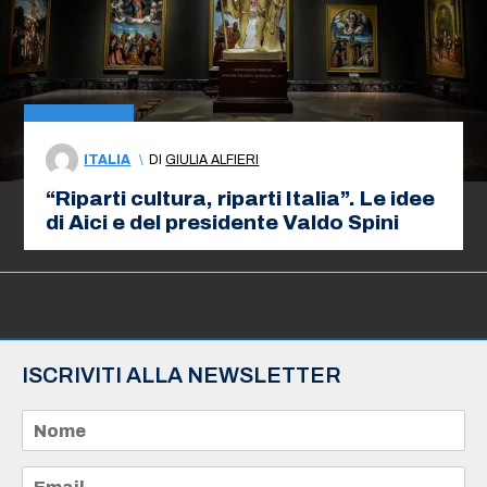
ITALIA
\
DI
GIULIA ALFIERI
“Riparti cultura, riparti Italia”. Le idee
di Aici e del presidente Valdo Spini
ISCRIVITI ALLA NEWSLETTER
N
o
m
e
E