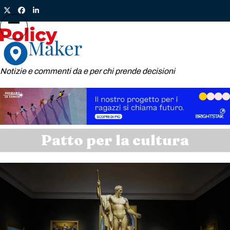
Skip
Twitter
Facebook
LinkedIn
to
content
Open
Close
mobile
mobile
menu
menu
Notizie e commenti da e per chi prende decisioni
Patto per la cultura