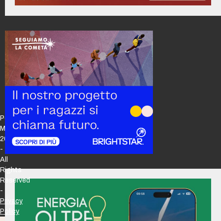
Policy
Maker
2026
-
All
Rights
Reserved
-
Privacy
Policy