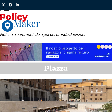
Skip
Twitter
Facebook
LinkedIn
to
content
Open
Close
mobile
mobile
menu
menu
Notizie e commenti da e per chi prende decisioni
Piazza