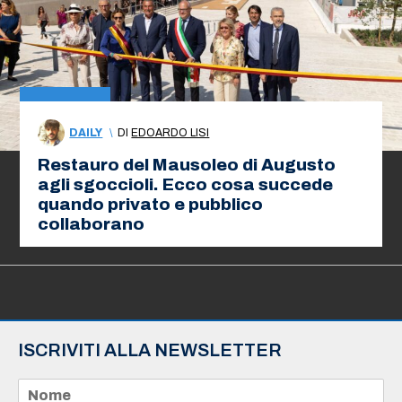
DAILY
\
DI
EDOARDO LISI
Restauro del Mausoleo di Augusto
agli sgoccioli. Ecco cosa succede
quando privato e pubblico
collaborano
ISCRIVITI ALLA NEWSLETTER
N
o