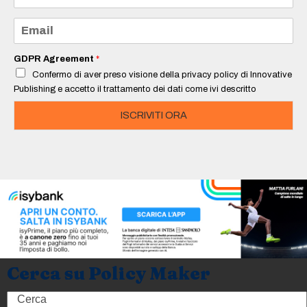
m
e
E
*
m
a
i
GDPR Agreement
*
l
Confermo di aver preso visione della privacy policy di Innovative
*
Publishing e accetto il trattamento dei dati come ivi descritto
ISCRIVITI ORA
Cerca su Policy Maker
Search