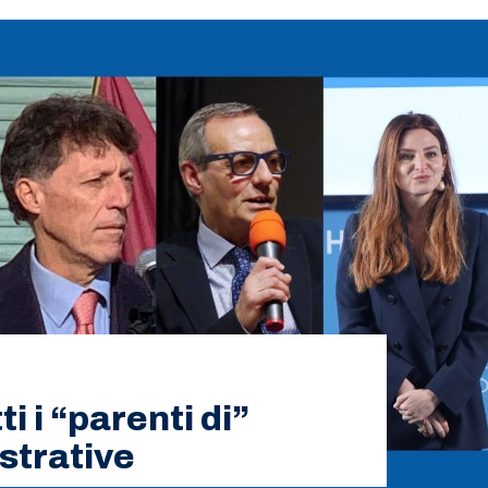
i i “parenti di”
strative