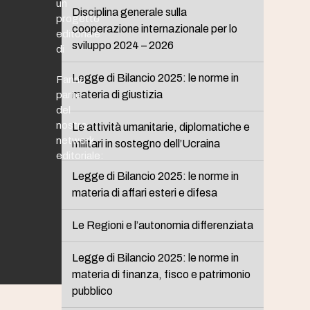
un
Disciplina generale sulla
progetto
cooperazione internazionale per lo
editoriale
sviluppo 2024 – 2026
di
Legge di Bilancio 2025: le norme in
Fanno
materia di giustizia
parte
del
nostro
Le attività umanitarie, diplomatiche e
network
militari in sostegno dell’Ucraina
editoriale:
Legge di Bilancio 2025: le norme in
materia di affari esteri e difesa
Le Regioni e l’autonomia differenziata
Legge di Bilancio 2025: le norme in
materia di finanza, fisco e patrimonio
pubblico