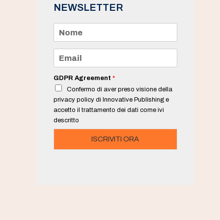
NEWSLETTER
N
o
m
e
E
*
m
a
i
GDPR Agreement
*
l
Confermo di aver preso visione della
*
privacy policy di Innovative Publishing e
accetto il trattamento dei dati come ivi
descritto
ISCRIVITI ORA