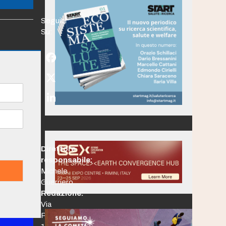
Seguici
Su:
Facebook
Twitter
(deprecated)
LinkedIn
Direttore
responsabile:
Michele
Guerriero
Redazione:
Via
Po,