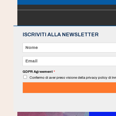
ISCRIVITI ALLA NEWSLETTER
N
o
m
e
E
*
m
a
i
GDPR Agreement
*
l
Confermo di aver preso visione della privacy policy di Inn
*