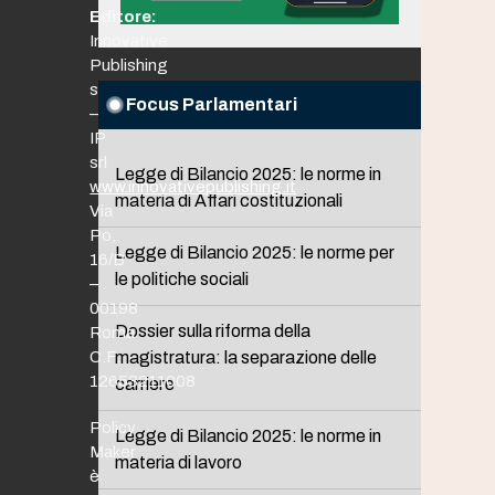
Editore:
Innovative
Publishing
srl
Focus Parlamentari
–
IP
srl
Legge di Bilancio 2025: le norme in
www.innovativepublishing.it
materia di Affari costituzionali
Via
Po,
Legge di Bilancio 2025: le norme per
16/B
le politiche sociali
–
00198
Dossier sulla riforma della
Roma
C.F.
magistratura: la separazione delle
12653211008
carriere
Policy
Legge di Bilancio 2025: le norme in
Maker
materia di lavoro
è