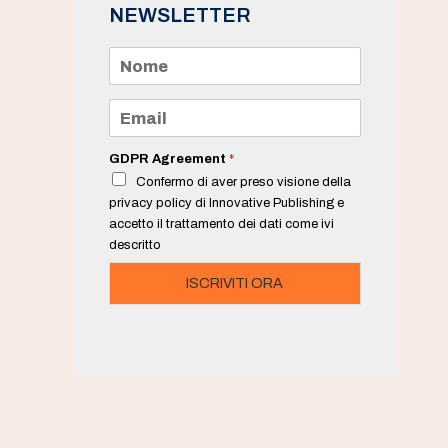
NEWSLETTER
N
o
m
e
E
*
m
a
i
GDPR Agreement
*
l
Confermo di aver preso visione della
*
privacy policy di Innovative Publishing e
accetto il trattamento dei dati come ivi
descritto
ISCRIVITI ORA