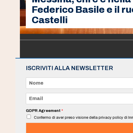
Federico Basile e il r
Castelli
ISCRIVITI ALLA NEWSLETTER
N
o
m
e
E
*
m
a
i
GDPR Agreement
*
l
Confermo di aver preso visione della privacy policy di Inn
*