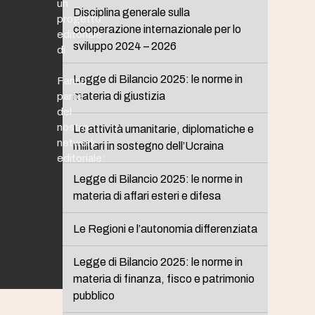
un
Disciplina generale sulla
progetto
cooperazione internazionale per lo
editoriale
sviluppo 2024 – 2026
di
Legge di Bilancio 2025: le norme in
Fanno
materia di giustizia
parte
del
nostro
Le attività umanitarie, diplomatiche e
network
militari in sostegno dell’Ucraina
editoriale:
Legge di Bilancio 2025: le norme in
materia di affari esteri e difesa
Le Regioni e l’autonomia differenziata
Legge di Bilancio 2025: le norme in
materia di finanza, fisco e patrimonio
pubblico