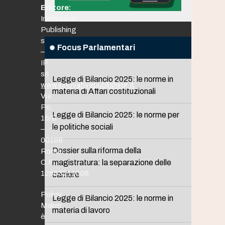
Editore:
Innovative
Publishing
srl
Focus Parlamentari
–
IP
srl
Legge di Bilancio 2025: le norme in
www.innovativepublishing.it
materia di Affari costituzionali
Via
Po,
Legge di Bilancio 2025: le norme per
16/B
le politiche sociali
–
00198
Dossier sulla riforma della
Roma
C.F.
magistratura: la separazione delle
12653211008
carriere
Policy
Legge di Bilancio 2025: le norme in
Maker
materia di lavoro
è