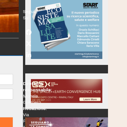
Seguici
Su:
Facebook
Twitter
(deprecated)
LinkedIn
Direttore
responsabile:
Michele
Guerriero
Redazione:
Via
Po,