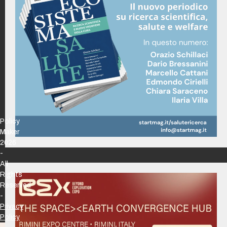
Policy
Maker
2026
-
All
Rights
Reserved
-
Privacy
Policy