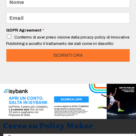
o
m
e
E
*
m
a
i
GDPR Agreement
*
l
Confermo di aver preso visione della privacy policy di Innovative
*
Publishing e accetto il trattamento dei dati come ivi descritto
ISCRIVITI ORA
Cerca su Policy Maker