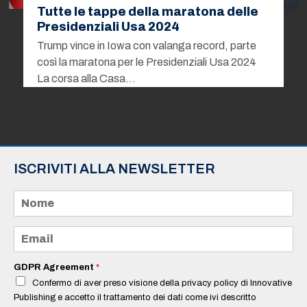
Tutte le tappe della maratona delle
Presidenziali Usa 2024
Trump vince in Iowa con valanga record, parte
così la maratona per le Presidenziali Usa 2024
La corsa alla Casa…
ISCRIVITI ALLA NEWSLETTER
N
o
m
e
E
*
m
a
i
GDPR Agreement
*
l
Confermo di aver preso visione della privacy policy di Innovative
*
Publishing e accetto il trattamento dei dati come ivi descritto