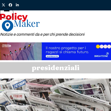
Skip
Twitter
Facebook
LinkedIn
to
content
Open
Close
mobile
mobile
menu
menu
Notizie e commenti da e per chi prende decisioni
presidenziali