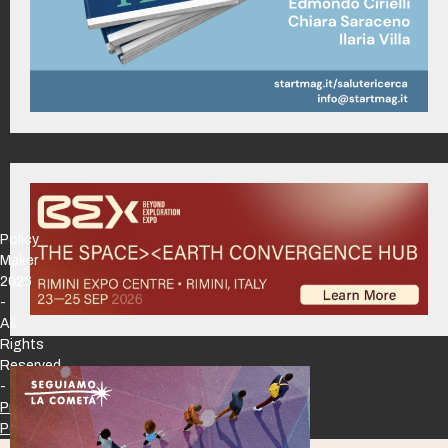
Policy
Maker
2026
-
All
Rights
Reserved
-
Privacy
Policy