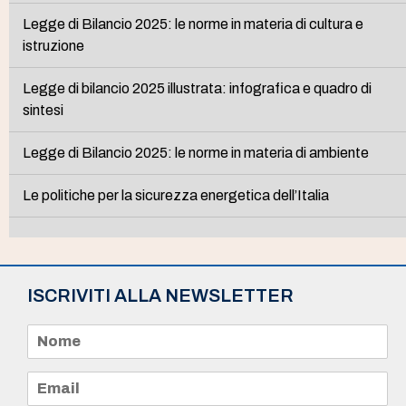
Legge di Bilancio 2025: le norme in materia di cultura e
istruzione
Legge di bilancio 2025 illustrata: infografica e quadro di
sintesi
Legge di Bilancio 2025: le norme in materia di ambiente
Le politiche per la sicurezza energetica dell’Italia
ISCRIVITI ALLA NEWSLETTER
N
o
m
e
E
*
m