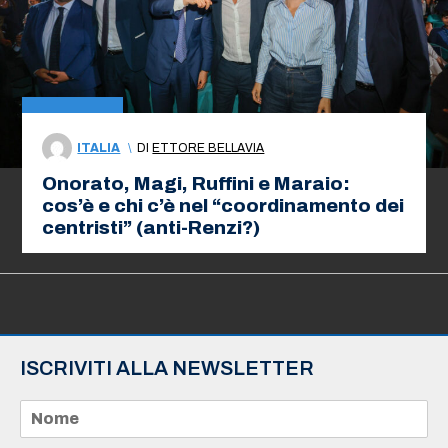
ITALIA
\
DI
ETTORE BELLAVIA
Onorato, Magi, Ruffini e Maraio:
cos’è e chi c’è nel “coordinamento dei
centristi” (anti-Renzi?)
ISCRIVITI ALLA NEWSLETTER
N
o
m