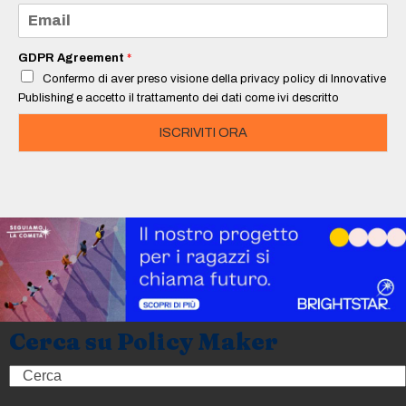
e
E
*
m
a
i
GDPR Agreement
*
l
Confermo di aver preso visione della privacy policy di Innovative
*
Publishing e accetto il trattamento dei dati come ivi descritto
ISCRIVITI ORA
Cerca su Policy Maker
Search