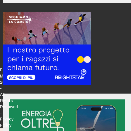
Policy
Maker
2026
-
All
Rights
Reserved
-
Privacy
Policy