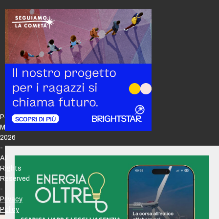
Policy
Maker
2026
-
All
Rights
Reserved
-
Privacy
Policy