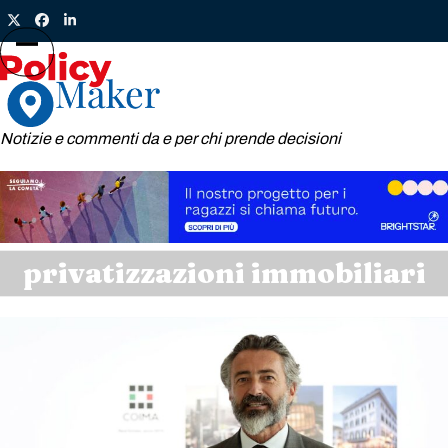
Skip
Twitter
Facebook
LinkedIn
to
content
Open
Close
mobile
mobile
menu
menu
Notizie e commenti da e per chi prende decisioni
privatizzazioni immobiliari