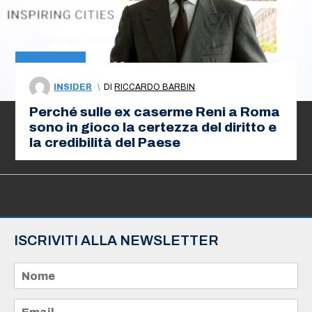
INSIDER
\
DI
RICCARDO BARBIN
Perché sulle ex caserme Reni a Roma
sono in gioco la certezza del diritto e
la credibilità del Paese
ISCRIVITI ALLA NEWSLETTER
N
o
m
e
E