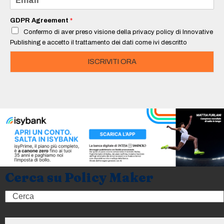
*
m
a
i
GDPR Agreement
*
l
Confermo di aver preso visione della privacy policy di Innovative
*
Publishing e accetto il trattamento dei dati come ivi descritto
ISCRIVITI ORA
Cerca su Policy Maker
Search