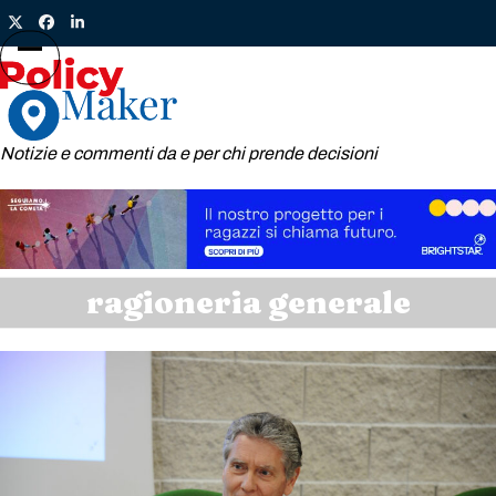
Skip
Twitter
Facebook
LinkedIn
to
content
Open
Close
mobile
mobile
menu
menu
Notizie e commenti da e per chi prende decisioni
ragioneria generale