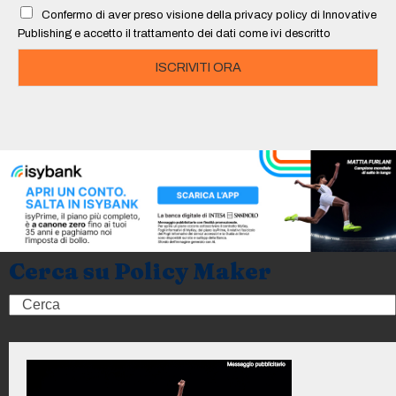
l
Confermo di aver preso visione della privacy policy di Innovative
*
Publishing e accetto il trattamento dei dati come ivi descritto
ISCRIVITI ORA
Cerca su Policy Maker
Search