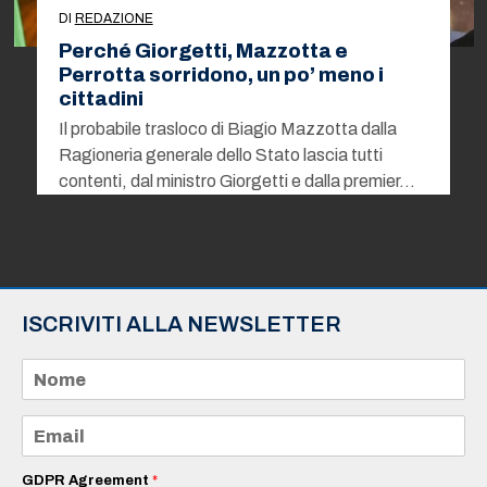
DI
REDAZIONE
Perché Giorgetti, Mazzotta e
Perrotta sorridono, un po’ meno i
cittadini
Il probabile trasloco di Biagio Mazzotta dalla
Ragioneria generale dello Stato lascia tutti
contenti, dal ministro Giorgetti e dalla premier…
ISCRIVITI ALLA NEWSLETTER
N
o
m
e
E
*
m
a
i
GDPR Agreement
*