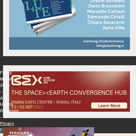
Policy
Maker
2026
-
All
Rights
Reserved
-
Privacy
Policy