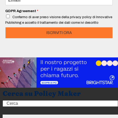
*
m
a
i
GDPR Agreement
*
l
Confermo di aver preso visione della privacy policy di Innovative
*
Publishing e accetto il trattamento dei dati come ivi descritto
ISCRIVITI ORA
Cerca su Policy Maker
Search