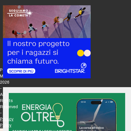
Policy
Maker
2026
-
All
Rights
Reserved
-
Privacy
Policy