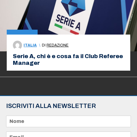
ITALIA
\
DI
REDAZIONE
Serie A, chi è e cosa fa il Club Referee
Manager
ISCRIVITI ALLA NEWSLETTER
N
o
m
e
E