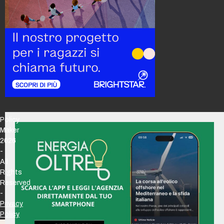
Policy
Maker
2026
-
All
Rights
Reserved
-
Privacy
Policy