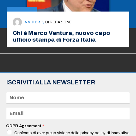
INSIDER
\
DI
REDAZIONE
Chi è Marco Ventura, nuovo capo
ufficio stampa di Forza Italia
ISCRIVITI ALLA NEWSLETTER
N
o
m
e
E
*
m
a
i
GDPR Agreement
*
l
Confermo di aver preso visione della privacy policy di Innovative
*