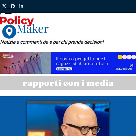
Skip
Twitter
Facebook
LinkedIn
to
content
Open
Close
mobile
mobile
menu
menu
Notizie e commenti da e per chi prende decisioni
rapporti con i media