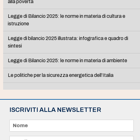
alla povertà
Legge di Bilancio 2025: le norme in materia di cultura e
istruzione
Legge di bilancio 2025 illustrata: infografica e quadro di
sintesi
Legge di Bilancio 2025: le norme in materia di ambiente
Le politiche per la sicurezza energetica dell’Italia
ISCRIVITI ALLA NEWSLETTER
N
o
m
e
E