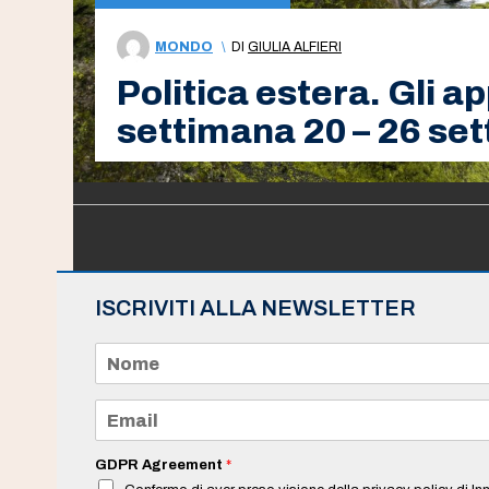
MONDO
\
DI
GIULIA ALFIERI
Politica estera. Gli 
settimana 20 – 26 se
ISCRIVITI ALLA NEWSLETTER
N
o
m
e
E
*
m
a
i
GDPR Agreement
*
l