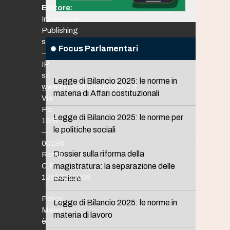
Editore:
Innovative
Publishing
srl
Focus Parlamentari
–
IP
srl
Legge di Bilancio 2025: le norme in
www.innovativepublishing.it
materia di Affari costituzionali
Via
Po,
Legge di Bilancio 2025: le norme per
16/B
le politiche sociali
–
00198
Dossier sulla riforma della
Roma
C.F.
magistratura: la separazione delle
12653211008
carriere
Policy
Legge di Bilancio 2025: le norme in
Maker
materia di lavoro
è