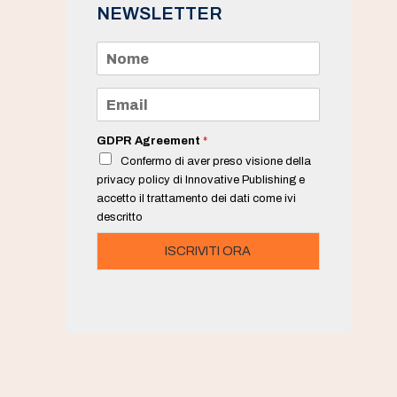
NEWSLETTER
N
o
m
e
E
*
m
a
i
GDPR Agreement
*
l
Confermo di aver preso visione della
*
privacy policy di Innovative Publishing e
accetto il trattamento dei dati come ivi
descritto
ISCRIVITI ORA