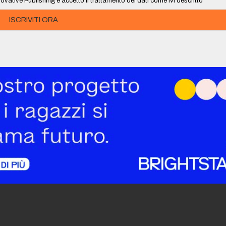
ovative Publishing e accetto il trattamento dei dati come ivi descritto
ISCRIVITI ORA