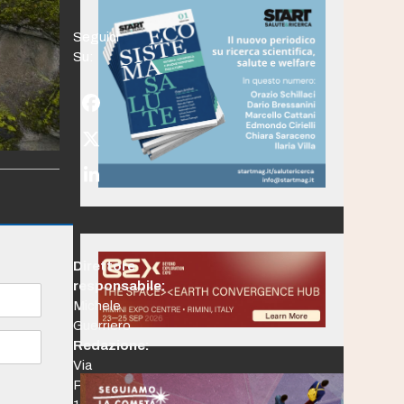
Seguici
Su:
Facebook
Twitter
(deprecated)
LinkedIn
Direttore
responsabile:
Michele
Guerriero
Redazione:
Via
Po,