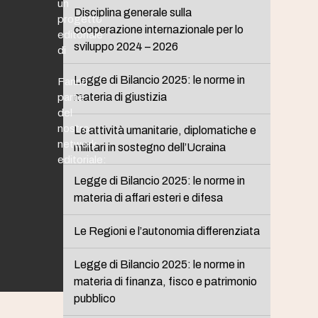
un
Disciplina generale sulla
progetto
cooperazione internazionale per lo
editoriale
sviluppo 2024 – 2026
di
Legge di Bilancio 2025: le norme in
Fanno
materia di giustizia
parte
del
nostro
Le attività umanitarie, diplomatiche e
network
militari in sostegno dell’Ucraina
editoriale:
Legge di Bilancio 2025: le norme in
materia di affari esteri e difesa
Le Regioni e l’autonomia differenziata
Legge di Bilancio 2025: le norme in
materia di finanza, fisco e patrimonio
pubblico