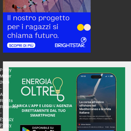
Policy
Maker
2026
-
All
Rights
Reserved
-
Privacy
Policy