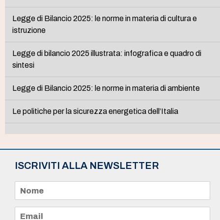
Legge di Bilancio 2025: le norme in materia di cultura e
istruzione
Legge di bilancio 2025 illustrata: infografica e quadro di
sintesi
Legge di Bilancio 2025: le norme in materia di ambiente
Le politiche per la sicurezza energetica dell’Italia
ISCRIVITI ALLA NEWSLETTER
N
o
m
e
E
*
m