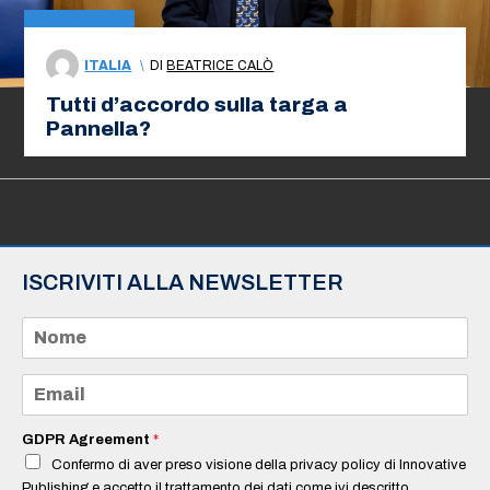
ITALIA
\
DI
BEATRICE CALÒ
Tutti d’accordo sulla targa a
Pannella?
ISCRIVITI ALLA NEWSLETTER
N
o
m
e
E
*
m
a
i
GDPR Agreement
*
l
Confermo di aver preso visione della privacy policy di Innovative
*
Publishing e accetto il trattamento dei dati come ivi descritto