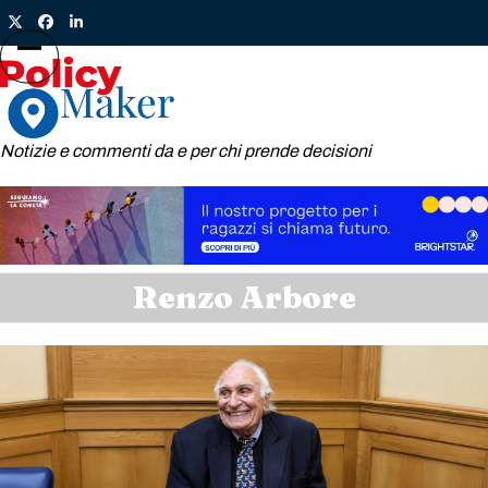
Skip
Twitter
Facebook
LinkedIn
to
content
Open
Close
mobile
mobile
menu
menu
Notizie e commenti da e per chi prende decisioni
Renzo Arbore