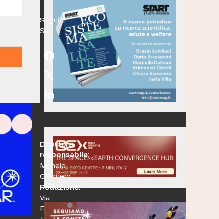
Seguici
Su:
Facebook
Twitter
(deprecated)
LinkedIn
Direttore
responsabile:
Michele
Guerriero
Redazione:
Via
Po,