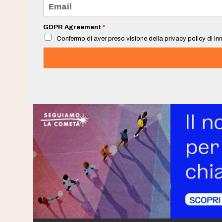
E
*
m
a
i
GDPR Agreement
*
l
Confermo di aver preso visione della privacy policy di Inn
*