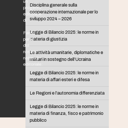
un
Disciplina generale sulla
progetto
cooperazione internazionale per lo
editoriale
sviluppo 2024 – 2026
di
Legge di Bilancio 2025: le norme in
Fanno
materia di giustizia
parte
del
nostro
Le attività umanitarie, diplomatiche e
network
militari in sostegno dell’Ucraina
editoriale:
Legge di Bilancio 2025: le norme in
materia di affari esteri e difesa
Le Regioni e l’autonomia differenziata
Legge di Bilancio 2025: le norme in
materia di finanza, fisco e patrimonio
pubblico