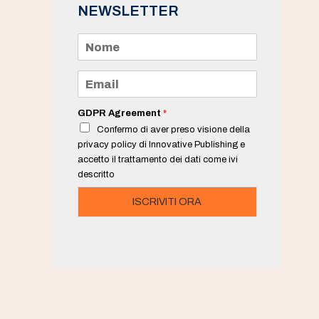
NEWSLETTER
N
o
m
e
E
*
m
a
i
GDPR Agreement
*
l
Confermo di aver preso visione della
*
privacy policy di Innovative Publishing e
accetto il trattamento dei dati come ivi
descritto
ISCRIVITI ORA