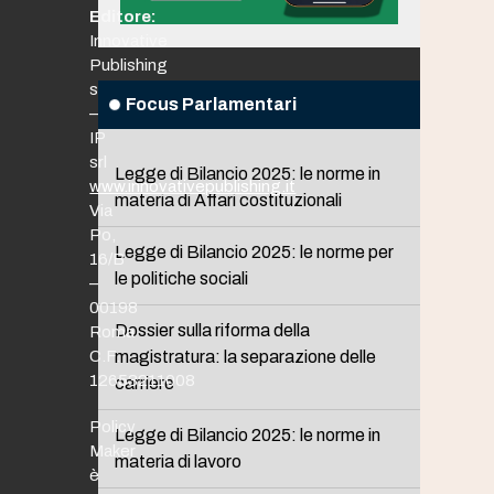
Editore:
Innovative
Publishing
srl
Focus Parlamentari
–
IP
srl
Legge di Bilancio 2025: le norme in
www.innovativepublishing.it
materia di Affari costituzionali
Via
Po,
Legge di Bilancio 2025: le norme per
16/B
le politiche sociali
–
00198
Dossier sulla riforma della
Roma
C.F.
magistratura: la separazione delle
12653211008
carriere
Policy
Legge di Bilancio 2025: le norme in
Maker
materia di lavoro
è