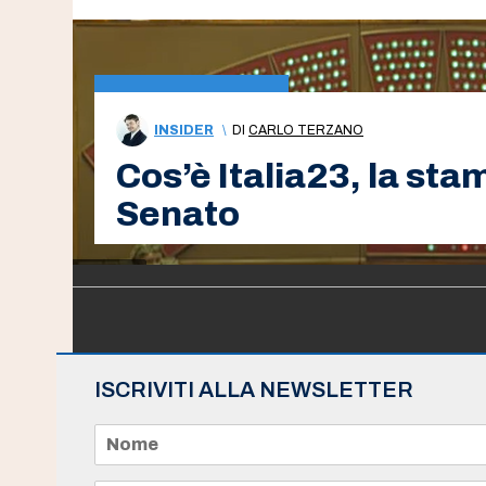
INSIDER
\
DI
CARLO TERZANO
Cos’è Italia23, la sta
Senato
ISCRIVITI ALLA NEWSLETTER
N
o
m
e