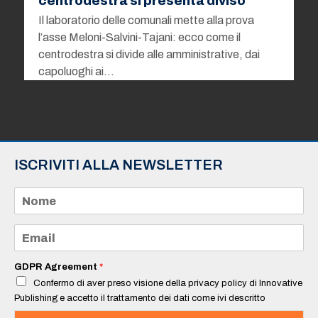
centrodestra si presenta diviso
Il laboratorio delle comunali mette alla prova
l’asse Meloni-Salvini-Tajani: ecco come il
centrodestra si divide alle amministrative, dai
capoluoghi ai…
ISCRIVITI ALLA NEWSLETTER
N
o
m
e
E
*
m
a
i
GDPR Agreement
*
l
Confermo di aver preso visione della privacy policy di Innovative
*
Publishing e accetto il trattamento dei dati come ivi descritto