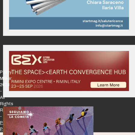
Policy
Maker
2026
-
All
Rights
Reserved
-
Privacy
Policy