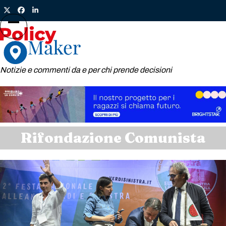
Skip
Twitter
Facebook
LinkedIn
to
content
Open
Close
mobile
mobile
menu
menu
Notizie e commenti da e per chi prende decisioni
Rifondazione Comunista