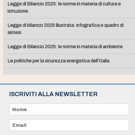
Legge di Bilancio 2025: le norme in materia di cultura e
istruzione
Legge di bilancio 2025 illustrata: infografica e quadro di
sintesi
Legge di Bilancio 2025: le norme in materia di ambiente
Le politiche per la sicurezza energetica dell’Italia
ISCRIVITI ALLA NEWSLETTER
N
o
m
e
E
*
m
a