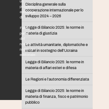
un
Disciplina generale sulla
progetto
cooperazione internazionale per lo
editoriale
sviluppo 2024 – 2026
di
Legge di Bilancio 2025: le norme in
Fanno
materia di giustizia
parte
del
nostro
Le attività umanitarie, diplomatiche e
network
militari in sostegno dell’Ucraina
editoriale:
Legge di Bilancio 2025: le norme in
materia di affari esteri e difesa
Le Regioni e l’autonomia differenziata
Legge di Bilancio 2025: le norme in
materia di finanza, fisco e patrimonio
pubblico