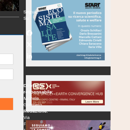
Seguici
Su:
Facebook
Twitter
(deprecated)
LinkedIn
Direttore
responsabile:
Michele
Guerriero
Redazione:
Via
Po,