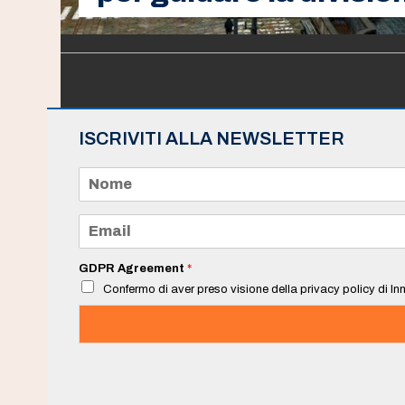
ISCRIVITI ALLA NEWSLETTER
N
o
m
e
E
*
m
a
i
GDPR Agreement
*
l
Confermo di aver preso visione della privacy policy di Inn
*