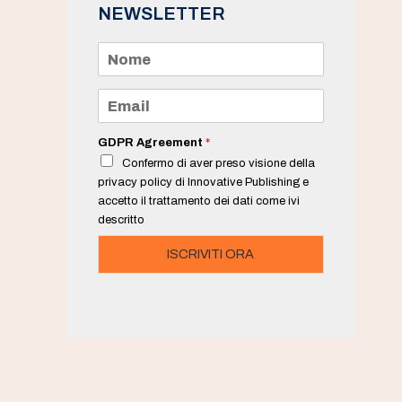
NEWSLETTER
N
o
m
e
E
*
m
a
i
GDPR Agreement
*
l
Confermo di aver preso visione della
*
privacy policy di Innovative Publishing e
accetto il trattamento dei dati come ivi
descritto
ISCRIVITI ORA