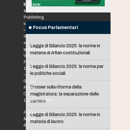
Editore:
Innovative
Publishing
srl
Focus Parlamentari
–
IP
srl
Legge di Bilancio 2025: le norme in
www.innovativepublishing.it
materia di Affari costituzionali
Via
Po,
Legge di Bilancio 2025: le norme per
16/B
le politiche sociali
–
00198
Dossier sulla riforma della
Roma
C.F.
magistratura: la separazione delle
12653211008
carriere
Policy
Legge di Bilancio 2025: le norme in
Maker
materia di lavoro
è