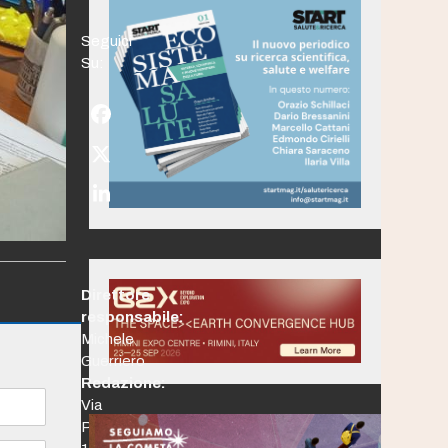
Seguici
Su:
Facebook
Twitter
(deprecated)
LinkedIn
Direttore
responsabile:
Michele
Guerriero
Redazione:
Via
Po,