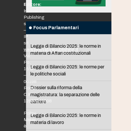
Editore:
Innovative
Publishing
srl
Focus Parlamentari
–
IP
srl
Legge di Bilancio 2025: le norme in
www.innovativepublishing.it
materia di Affari costituzionali
Via
Po,
Legge di Bilancio 2025: le norme per
16/B
le politiche sociali
–
00198
Dossier sulla riforma della
Roma
C.F.
magistratura: la separazione delle
12653211008
carriere
Policy
Legge di Bilancio 2025: le norme in
Maker
materia di lavoro
è