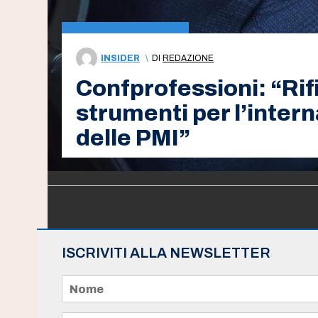
INSIDER
\
DI
REDAZIONE
Confprofessioni: “Rif
strumenti per l’inter
delle PMI”
ISCRIVITI ALLA NEWSLETTER
N
o
m
e
E