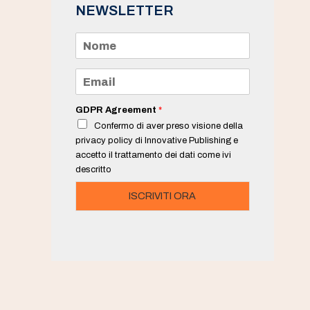
NEWSLETTER
N
o
m
e
E
*
m
a
i
GDPR Agreement
*
l
Confermo di aver preso visione della
*
privacy policy di Innovative Publishing e
accetto il trattamento dei dati come ivi
descritto
ISCRIVITI ORA