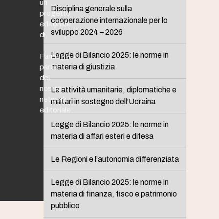
un
Disciplina generale sulla
progetto
cooperazione internazionale per lo
editoriale
sviluppo 2024 – 2026
di
Legge di Bilancio 2025: le norme in
Fanno
materia di giustizia
parte
del
nostro
Le attività umanitarie, diplomatiche e
network
militari in sostegno dell’Ucraina
editoriale:
Legge di Bilancio 2025: le norme in
materia di affari esteri e difesa
Le Regioni e l’autonomia differenziata
Legge di Bilancio 2025: le norme in
materia di finanza, fisco e patrimonio
pubblico