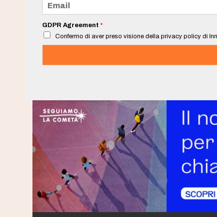
*
m
a
i
GDPR Agreement
*
l
Confermo di aver preso visione della privacy policy di Inn
*