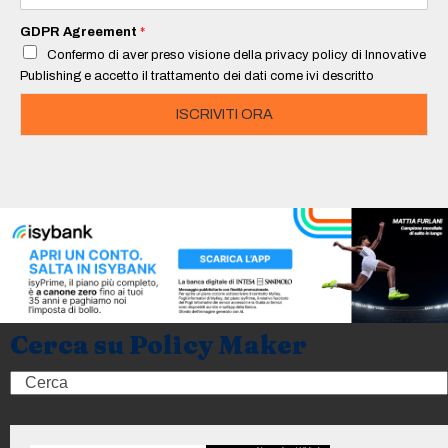
a
i
GDPR Agreement
*
l
Confermo di aver preso visione della privacy policy di Innovative
*
Publishing e accetto il trattamento dei dati come ivi descritto
ISCRIVITI ORA
Cerca su Policy Maker
Search