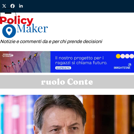
Skip
Twitter
Facebook
LinkedIn
to
content
Open
Close
mobile
mobile
menu
menu
Notizie e commenti da e per chi prende decisioni
ruolo Conte