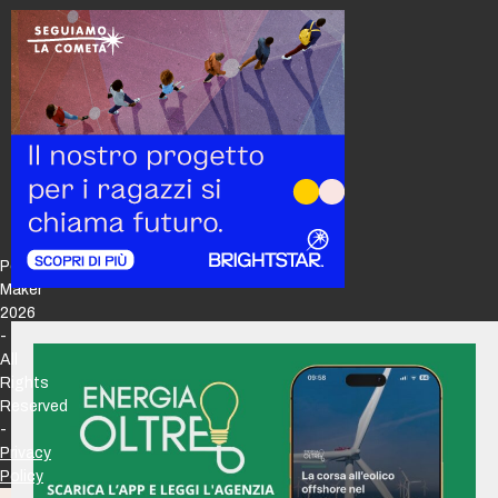
Policy
Maker
2026
-
All
Rights
Reserved
-
Privacy
Policy