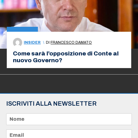
INSIDER
\
DI
FRANCESCO DAMATO
Come sarà l’opposizione di Conte al
nuovo Governo?
ISCRIVITI ALLA NEWSLETTER
N
o
m
e
E
*
m