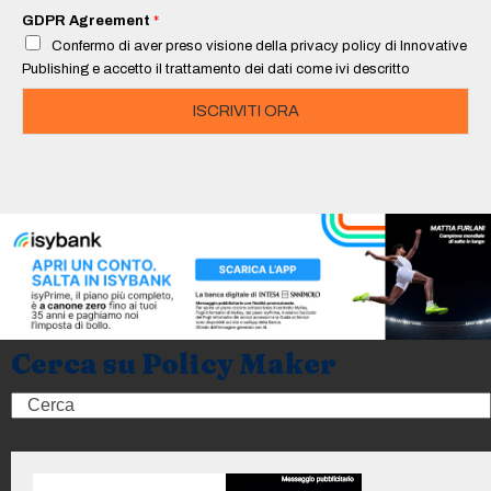
i
GDPR Agreement
*
l
Confermo di aver preso visione della privacy policy di Innovative
*
Publishing e accetto il trattamento dei dati come ivi descritto
ISCRIVITI ORA
Cerca su Policy Maker
Search