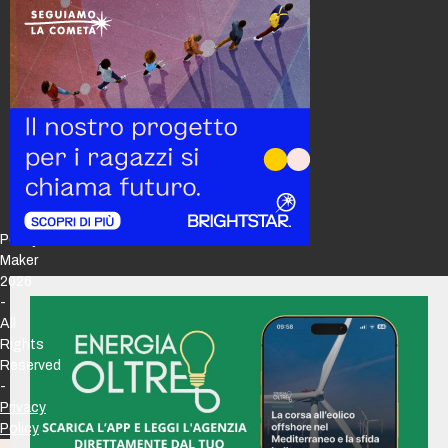
Policy
Maker
2026
-
All
Rights
Reserved
-
Privacy
Policy