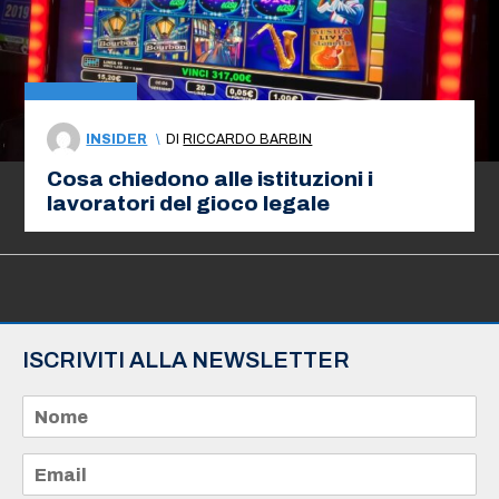
INSIDER
\
DI
RICCARDO BARBIN
Cosa chiedono alle istituzioni i
lavoratori del gioco legale
ISCRIVITI ALLA NEWSLETTER
N
o
m
e
E
*
m
a