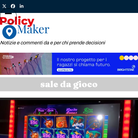
Skip
Twitter
Facebook
LinkedIn
to
content
Open
Close
mobile
mobile
menu
menu
Notizie e commenti da e per chi prende decisioni
sale da gioco