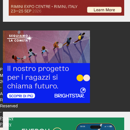
Policy
Maker
2026
-
All
Rights
Reserved
-
Privacy
Policy