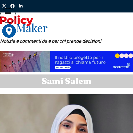
Skip
Twitter
Facebook
LinkedIn
to
content
Open
Close
mobile
mobile
menu
menu
Notizie e commenti da e per chi prende decisioni
Sami Salem