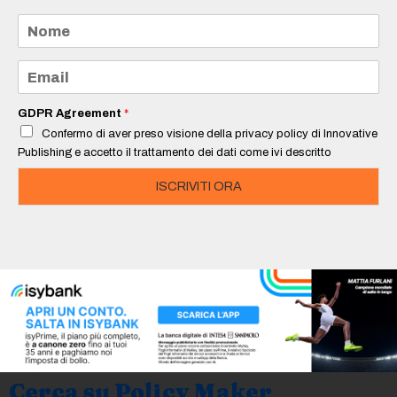
N
o
m
e
E
*
m
a
i
GDPR Agreement
*
l
Confermo di aver preso visione della privacy policy di Innovative
*
Publishing e accetto il trattamento dei dati come ivi descritto
ISCRIVITI ORA
Cerca su Policy Maker