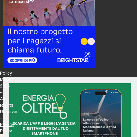
Policy
Maker
2026
-
All
Rights
Reserved
-
Privacy
Policy