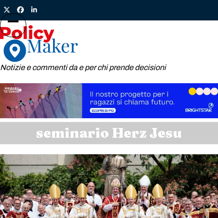
Skip
Twitter
Facebook
LinkedIn
to
content
Open
Close
mobile
mobile
menu
menu
Notizie e commenti da e per chi prende decisioni
seminario Herz Jesu