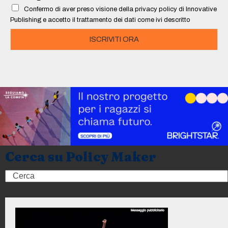
l
Confermo di aver preso visione della privacy policy di Innovative
*
Publishing e accetto il trattamento dei dati come ivi descritto
ISCRIVITI ORA
Cerca su Policy Maker
Search