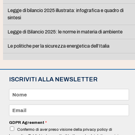
Legge di bilancio 2025 illustrata: infografica e quadro di
sintesi
Legge di Bilancio 2025: le norme in materia di ambiente
Le politiche per la sicurezza energetica dell’Italia
ISCRIVITI ALLA NEWSLETTER
N
o
m
e
E
*
m
a
i
GDPR Agreement
*
l
Confermo di aver preso visione della privacy policy di
*