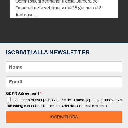
Commissioni permanenti della Camera dei
Deputati nella settimana dal 28 gennaio al 3
febbraio:…
ISCRIVITI ALLA NEWSLETTER
N
o
m
e
E
*
m
a
i
GDPR Agreement
*
l
Confermo di aver preso visione della privacy policy di Innovative
*
Publishing e accetto il trattamento dei dati come ivi descritto
ISCRIVITI ORA