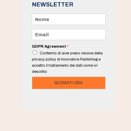
NEWSLETTER
N
o
m
e
E
*
m
a
i
GDPR Agreement
*
l
Confermo di aver preso visione della
*
privacy policy di Innovative Publishing e
accetto il trattamento dei dati come ivi
descritto
ISCRIVITI ORA