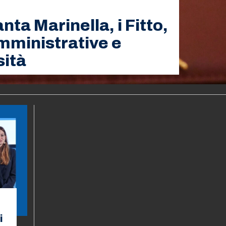
ta Marinella, i Fitto,
amministrative e
sità
i