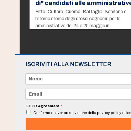
di” candidati alle amministrativ
Fitto, Cuffaro, Cuomo, Battaglia, Schifone e
l’eterno ritorno degli stessi cognomi: per le
amministrative del 24 e 25 maggio in…
ISCRIVITI ALLA NEWSLETTER
N
o
m
e
E
*
m
a
i
GDPR Agreement
*
l
Confermo di aver preso visione della privacy policy di Inn
*