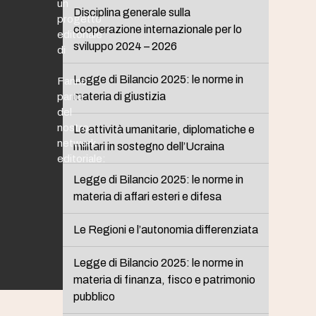
un
Disciplina generale sulla
progetto
cooperazione internazionale per lo
editoriale
sviluppo 2024 – 2026
di
Legge di Bilancio 2025: le norme in
Fanno
materia di giustizia
parte
del
nostro
Le attività umanitarie, diplomatiche e
network
militari in sostegno dell’Ucraina
editoriale:
Legge di Bilancio 2025: le norme in
materia di affari esteri e difesa
Le Regioni e l’autonomia differenziata
Legge di Bilancio 2025: le norme in
materia di finanza, fisco e patrimonio
pubblico