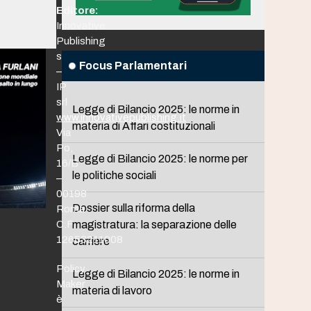
Editore:
Innovative
Publishing
srl
Focus Parlamentari
–
IP
srl
Legge di Bilancio 2025: le norme in
www.innovativepublishing.it
materia di Affari costituzionali
Via
Po,
Legge di Bilancio 2025: le norme per
16/B
le politiche sociali
–
00198
Dossier sulla riforma della
Roma
C.F.
magistratura: la separazione delle
12653211008
carriere
Policy
Legge di Bilancio 2025: le norme in
Maker
materia di lavoro
è