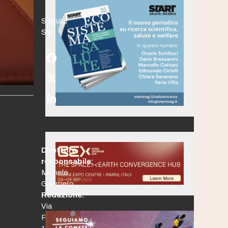
Seguici
Su:
Facebook
Twitter
(deprecated)
LinkedIn
Direttore
responsabile:
Michele
Guerriero
Redazione:
Via
Po,