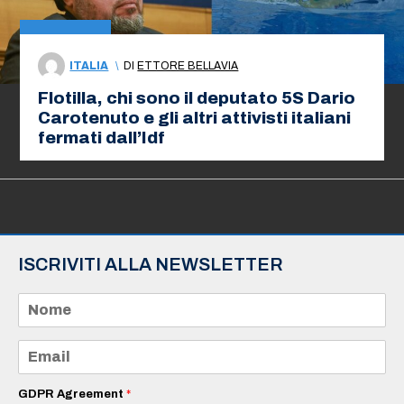
ITALIA
\
DI
ETTORE BELLAVIA
Flotilla, chi sono il deputato 5S Dario
Carotenuto e gli altri attivisti italiani
fermati dall’Idf
ISCRIVITI ALLA NEWSLETTER
N
o
m
e
E
*
m
a
i
GDPR Agreement
*
l