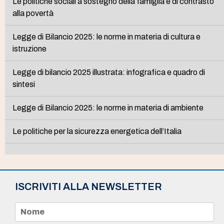
Le politiche sociali a sostegno della famiglia e di contrasto
alla povertà
Legge di Bilancio 2025: le norme in materia di cultura e
istruzione
Legge di bilancio 2025 illustrata: infografica e quadro di
sintesi
Legge di Bilancio 2025: le norme in materia di ambiente
Le politiche per la sicurezza energetica dell’Italia
ISCRIVITI ALLA NEWSLETTER
N
o
m