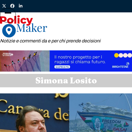
Skip
Twitter
Facebook
LinkedIn
to
content
Open
Close
mobile
mobile
menu
menu
Notizie e commenti da e per chi prende decisioni
Simona Losito