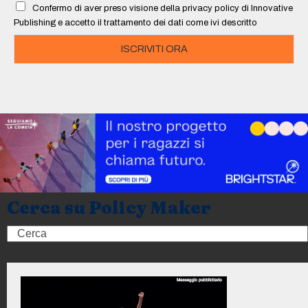
Confermo di aver preso visione della privacy policy di Innovative
*
Publishing e accetto il trattamento dei dati come ivi descritto
ISCRIVITI ORA
Cerca su Policy Maker
Search