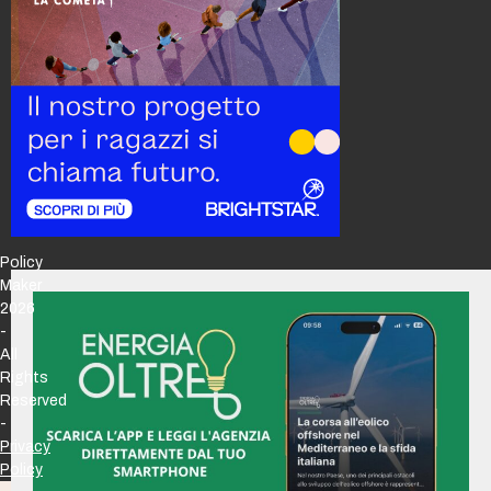
Policy
Maker
2026
-
All
Rights
Reserved
-
Privacy
Policy